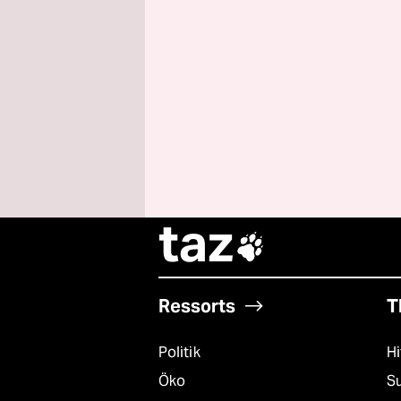
taz

Ressorts
T
Politik
Hi
Öko
S