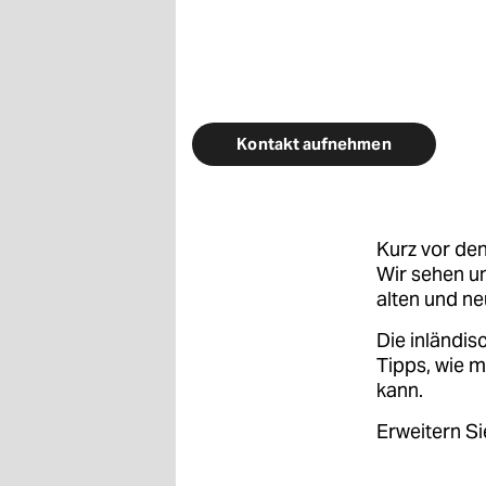
berlin
nord
wahrheit
verlag
Kontakt aufnehmen
verlag
veranstaltungen
Kurz vor den
Wir sehen un
shop
alten und n
fragen & hilfe
Die inländis
unterstützen
Tipps, wie 
kann.
abo
Erweitern Si
genossenschaft