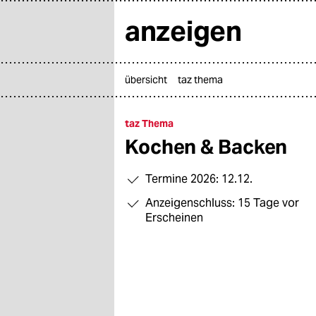
anzeigen
übersicht
taz thema

taz zahl ich
taz zahl ich
taz Thema
themen
Kochen & Backen
politik
Termine 2026: 12.12.
öko
Anzeigenschluss: 15 Tage vor
Erscheinen
gesellschaft
kultur
sport