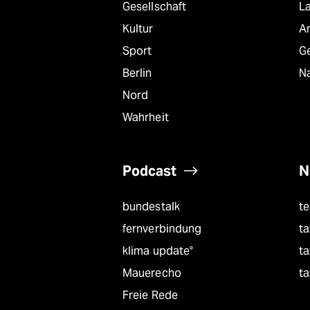
Gesellschaft
L
Kultur
A
Sport
G
Berlin
Na
Nord
Wahrheit
Podcast
N
bundestalk
t
fernverbindung
ta
klima update°
ta
Mauerecho
ta
Freie Rede