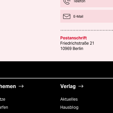
Telefon
E-Mail
Postanschrift
Friedrichstraße 21
10969 Berlin
hemen
Verlag
tze
Aktuelles
urfen
Hausblog