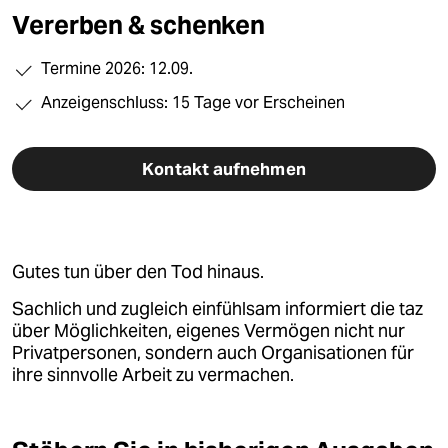
berlin
Vererben & schenken
nord
Termine 2026: 12.09.
wahrheit
Anzeigenschluss: 15 Tage vor Erscheinen
verlag
Kontakt aufnehmen
verlag
veranstaltungen
shop
Gutes tun über den Tod hinaus.
fragen & hilfe
Sachlich und zugleich einfühlsam informiert die taz
über Möglichkeiten, eigenes Vermögen nicht nur
unterstützen
Privatpersonen, sondern auch Organisationen für
abo
ihre sinnvolle Arbeit zu vermachen.
genossenschaft