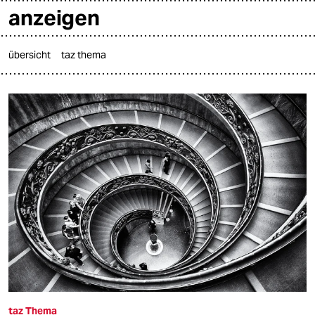
anzeigen
übersicht
taz thema

taz zahl ich
taz zahl ich
themen
politik
öko
gesellschaft
kultur
sport
taz Thema