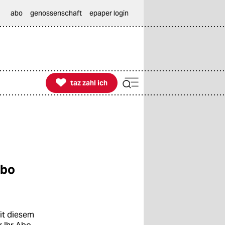
abo
genossenschaft
epaper login

taz zahl ich
taz zahl ich
Abo
mit diesem