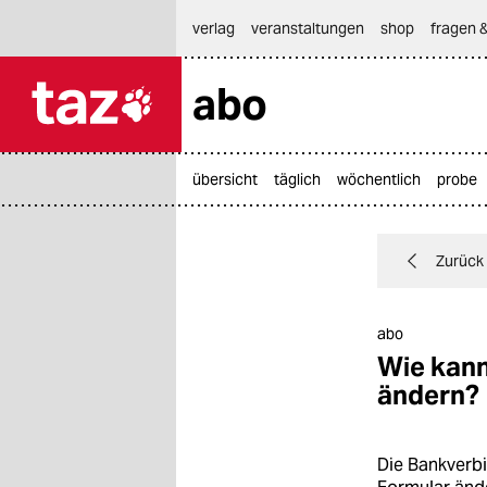
hautnavigation anspringen
hauptinhalt anspringen
footer anspringen
verlag
veranstaltungen
shop
fragen &
abo

taz zahl ich
taz zahl ich
übersicht
täglich
wöchentlich
probe
themen
politik
Zurück
öko
abo
gesellschaft
Wie kann
ändern?
kultur
sport
Die Bankverbi