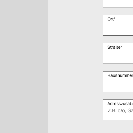
Ort
*
Straße
*
Hausnumme
Adresszusat
Bitte füllen Sie