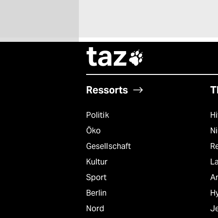
taz

Ressorts
T
Politik
Hi
Öko
N
Gesellschaft
R
Kultur
L
Sport
A
Berlin
Hy
Nord
J