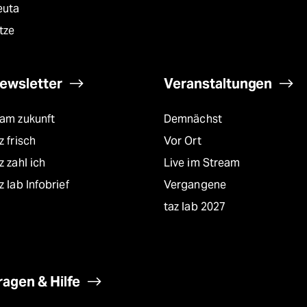
euta
tze
ewsletter
Veranstaltungen
eam zukunft
Demnächst
z frisch
Vor Ort
z zahl ich
Live im Stream
z lab Infobrief
Vergangene
taz lab 2027
ragen & Hilfe