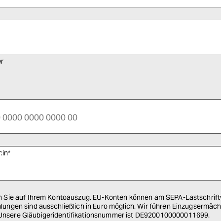
r
:in
*
Kontoauszug. EU-Konten können am SEPA-Lastschriftverfahren
d ausschließlich in Euro möglich. Wir führen Einzugsermächtigungen als
nsere Gläubigeridentifikationsnummer ist DE9200100000011699.