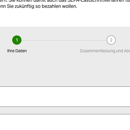
rn. Sie können damit auch das SEPA-Lastschriftverfahren fü
enn Sie zukünftig so bezahlen wollen.
1
2
✓ erledigt
Ihre Daten
Zusammenfassung und Ab