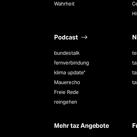
Wahrheit
C
Hi
Podcast
N
bundestalk
t
fernverbindung
ta
klima update°
ta
Mauerecho
ta
Freie Rede
reingehen
Mehr taz Angebote
F