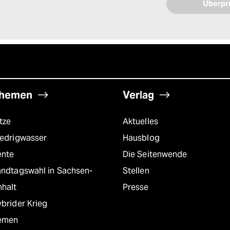
hemen
Verlag
tze
Aktuelles
iedrigwasser
Hausblog
ente
Die Seitenwende
andtagswahl in Sachsen-
Stellen
nhalt
Presse
brider Krieg
emen