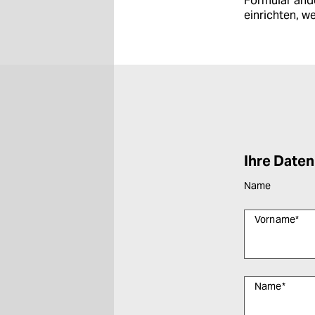
Formular ände
berlin
einrichten, w
nord
wahrheit
verlag
verlag
veranstaltungen
Ihre Daten
shop
Name
fragen & hilfe
Vorname
*
unterstützen
abo
Name
*
genossenschaft