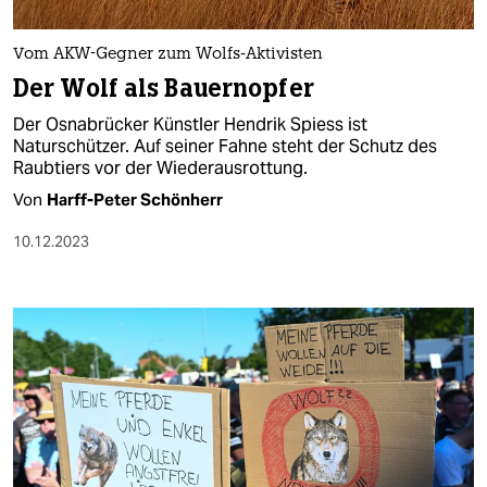
berlin
nord
Vom AKW-Gegner zum Wolfs-Aktivisten
Der Wolf als Bauernopfer
wahrheit
Der Osnabrücker Künstler Hendrik Spiess ist
verlag
Naturschützer. Auf seiner Fahne steht der Schutz des
Raubtiers vor der Wiederausrottung.
verlag
Von
Harff-Peter Schönherr
veranstaltungen
10.12.2023
shop
fragen & hilfe
unterstützen
abo
genossenschaft