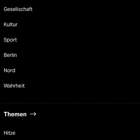
berlin
Gesellschaft
nord
Kultur
wahrheit
Sport
verlag
verlag
Berlin
veranstaltungen
Nord
shop
Wahrheit
fragen & hilfe
unterstützen
Themen
abo
genossenschaft
Hitze