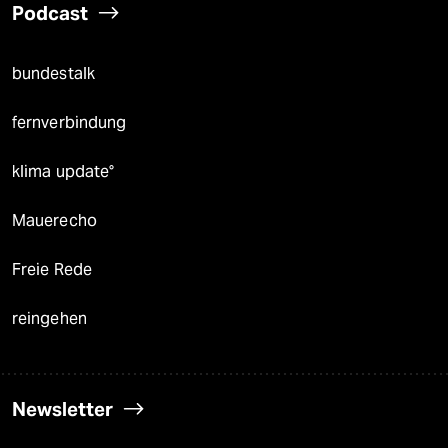
Podcast
bundestalk
fernverbindung
klima update°
Mauerecho
Freie Rede
reingehen
Newsletter