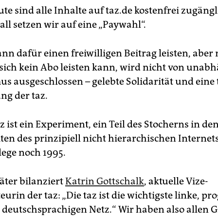
eute sind alle Inhalte auf taz.de kostenfrei zugängl
ll setzen wir auf eine „Paywahl“.
ann dafür einen freiwilligen Beitrag leisten, abe
sich kein Abo leisten kann, wird nicht von una
s ausgeschlossen – gelebte Solidarität und eine 
g der taz.
z ist ein Experiment, ein Teil des Stocherns in de
en des prinzipiell nicht hierarchischen Internets
lege noch 1995.
äter bilanziert
Katrin Gottschalk
, aktuelle Vize-
urin der taz: „Die taz ist die wichtigste linke, pr
deutsch­sprachigen Netz.“ Wir haben also allen 