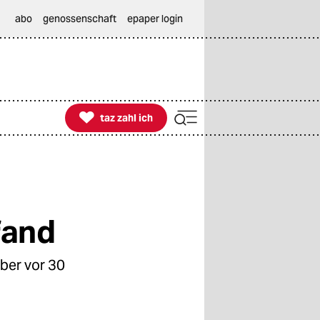
abo
genossenschaft
epaper login

taz zahl ich
taz zahl ich
fand
ber vor 30