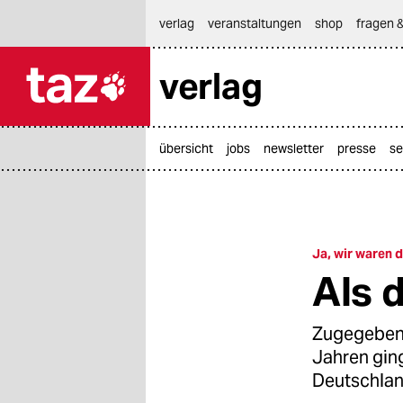
hautnavigation anspringen
hauptinhalt anspringen
footer anspringen
verlag
veranstaltungen
shop
fragen &
verlag

taz zahl ich
taz zahl ich
übersicht
jobs
newsletter
presse
se
themen
politik
öko
Ja, wir waren d
Als 
gesellschaft
kultur
Zugegeben,
Jahren ging
sport
Deutschland