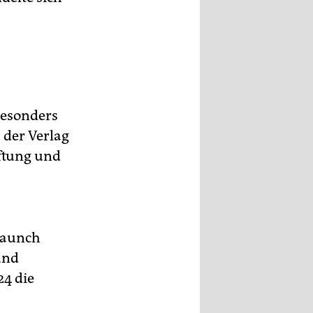
e­sonders
 der Verlag
iftung und
elaunch
und
24 die