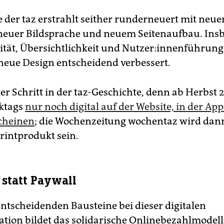
e der taz erstrahlt seither runderneuert mit neue
 neuer Bildsprache und neuem Seitenaufbau. Ins
tät, Übersichtlichkeit und Nut­ze­r:in­nen­füh­ru
neue Design entscheidend verbessert.
er Schritt in der taz-­Geschichte, denn ab Herbst 
rktags
nur noch digital auf der Website, in der App
cheinen
; die Wochenzeitung wochentaz wird dan
Printprodukt sein.
statt Paywall
entscheidenden Bausteine bei dieser digitalen
tion bildet das solidarische Onlinebezahlmodell