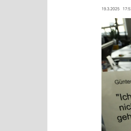
berlin
19.3.2025
17:5
nord
wahrheit
verlag
verlag
veranstaltungen
shop
fragen & hilfe
unterstützen
abo
genossenschaft