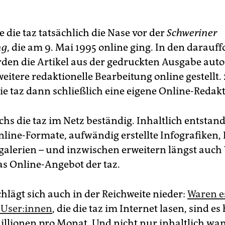
 die taz tatsächlich die Nase vor der
Schweriner
ng
, die am 9. Mai 1995 online ging. In den darauf
den die Artikel aus der gedruckten Ausgabe aut
itere ­redaktionelle Bearbeitung ­online gestellt.
e taz dann schließlich eine eigene Online-­Redakt
chs die taz im Netz beständig. Inhaltlich entstan
nline-Formate, aufwändig erstellte Infografiken, 
galerien – und inzwischen erweitern längst auch
das Online-Angebot der taz.
chlägt sich auch in der Reichweite nieder:
Waren e
Use­r:in­nen
, die die taz im Internet lasen, sind es
llionen pro Monat. Und nicht nur inhaltlich wan