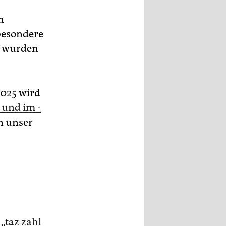
n
besondere
ng wurden
2025 wird
 und im ­
n unser
 „
taz zahl