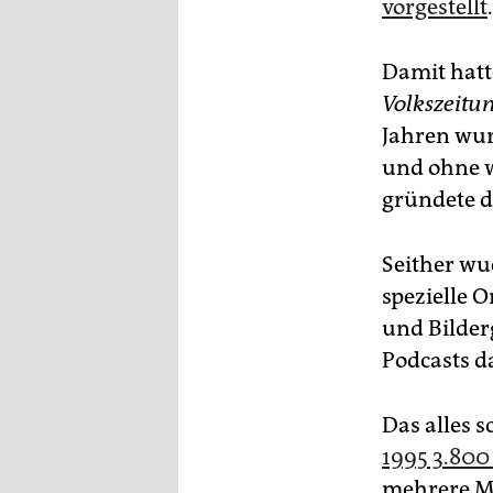
vorgestellt
.
Damit hatte
Volkszeitu
Jahren wur
und ohne we
gründete di
Seither wu
spezielle O
und Bilder
Pod­casts 
Das alles s
1995 3.800 
mehrere Mi