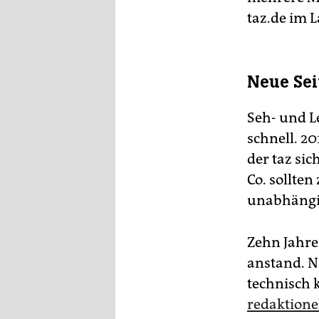
taz.de im L
Neue Sei
Seh- und L
schnell. 2
der taz si
Co. sollten
unabhängig
Zehn Jahre
anstand. 
technisch 
redaktione