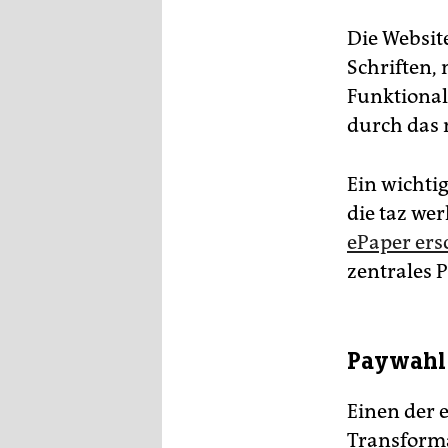
Die Websit
Schriften,
Funktionali
durch das 
Ein wichtig
die taz we
ePaper ers
zentrales 
Paywahl 
Einen der 
Transforma