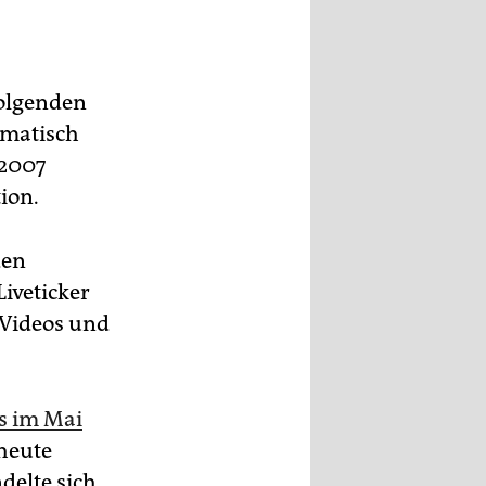
folgenden
omatisch
 2007
ion.
den
Liveticker
 Videos und
s im Mai
 heute
delte sich