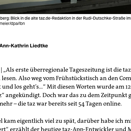
erg: Blick in die alte taz.de-Redaktion in der Rudi-Dutschke-Straße im 
meier/dpa/lbn
Ann-Kathrin Liedtke
| „Als erste überregionale Tageszeitung ist die ta
u lesen. Also weg vom Frühstückstisch an den Com
t und los geht’s…“ Mit diesen Worten wurde am 12
az“ angekündigt. Doch war das zu dem Zeitpunkt 
ehr – die taz war bereits seit 54 Tagen online.
el kam eigentlich viel zu spät, darüber habe ich 
rt“, erzählt der heutige taz-App-Entwickler und M