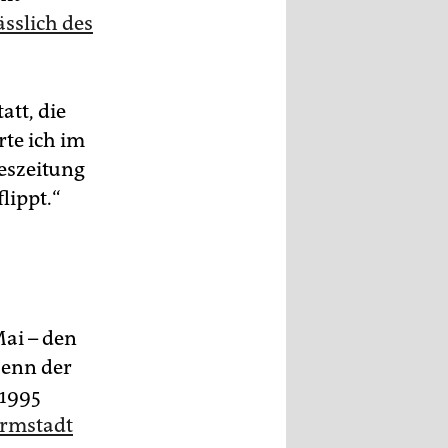
ässlich des
tt, die
rte ich im
geszeitung
lippt.“
Mai – den
Denn der
 1995
armstadt