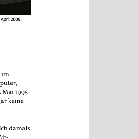
April 2009.
z im
puter,
. Mai 1995
gar keine
mich damals
it-