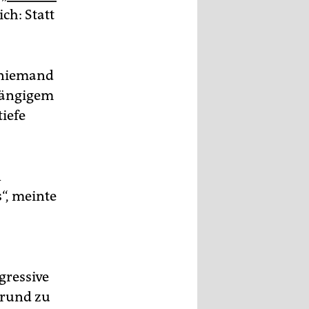
ich: Statt
r niemand
bhängigem
tiefe
n
“, meinte
ogressive
Grund zu