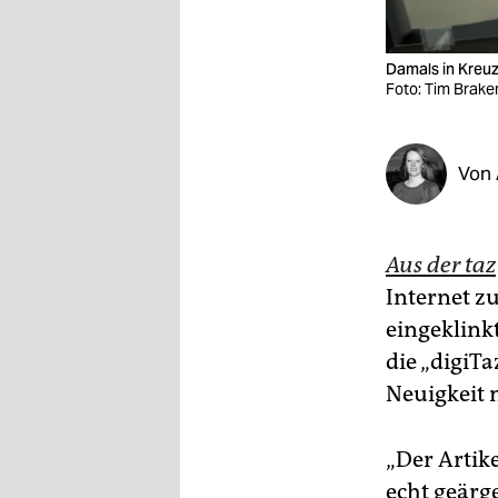
epaper login
Damals in Kreuzb
Foto: Tim Brake
Von
Aus der taz
Internet z
eingeklink
die „digiT
Neuigkeit m
„Der Artik
echt geärge