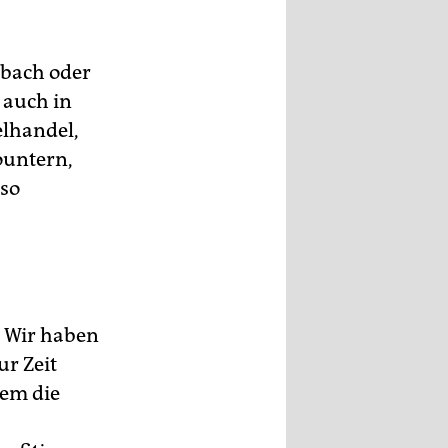
nbach oder
 auch in
elhandel,
ountern,
 so
. Wir haben
ur Zeit
lem die