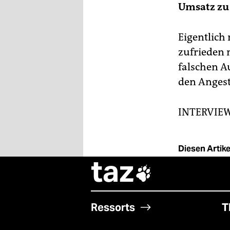
Umsatz z
Eigentlich
zufrieden 
falschen A
den Angeste
INTERVIE
Diesen Artikel
taz

Ressorts
T