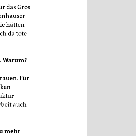
für das Gros
renhäuser
ie hätten
ch da tote
n. Warum?
Frauen. Für
rken
uktur
rbeit auch
zu mehr