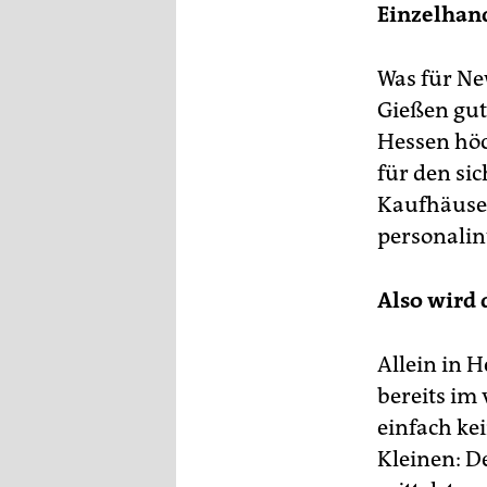
epaper login
Einzelhand
Was für Ne
Gießen gut
Hessen höc
für den sic
Kaufhäuser
personalin
Also wird 
Allein in 
bereits im 
einfach kei
Kleinen: D