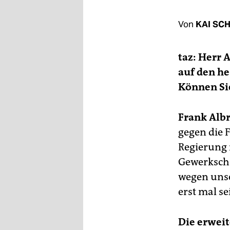
berlin
nord
Von
KAI SC
wahrheit
taz: Herr 
verlag
auf den he
Können Si
verlag
veranstaltungen
Frank Albr
shop
gegen die 
Regierung 
fragen & hilfe
Gewerkscha
unterstützen
wegen unser
erst mal se
abo
genossenschaft
Die erweit