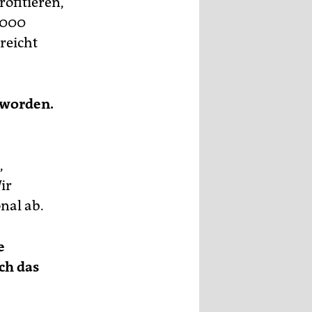
rofitieren,
5.000
reicht
 worden.
,
ir
nal ab.
e
ch das