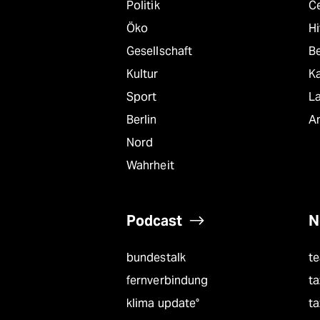
Politik
C
Öko
Hi
Gesellschaft
B
Kultur
K
Sport
L
Berlin
A
Nord
Wahrheit
Podcast
N
bundestalk
t
fernverbindung
ta
klima update°
ta