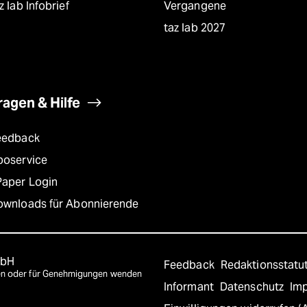
z lab Infobrief
Vergangene
taz lab 2027
ragen & Hilfe
eedback
boservice
Paper Login
ownloads für Abonnierende
mbH
Feedback
Redaktionsstatu
agen oder für Genehmigungen wenden
Informant
Datenschutz
Im