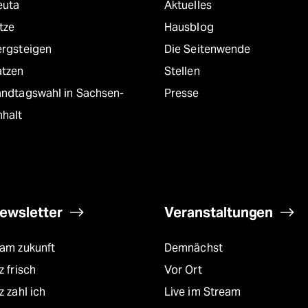
euta
Aktuelles
tze
Hausblog
ergsteigen
Die Seitenwende
atzen
Stellen
andtagswahl in Sachsen-
Presse
nhalt
ewsletter
Veranstaltungen
eam zukunft
Demnächst
z frisch
Vor Ort
z zahl ich
Live im Stream