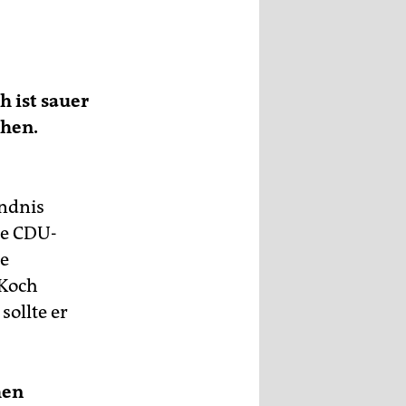
 ist sauer
ehen.
ündnis
ie CDU-
ie
 Koch
sollte er
hen