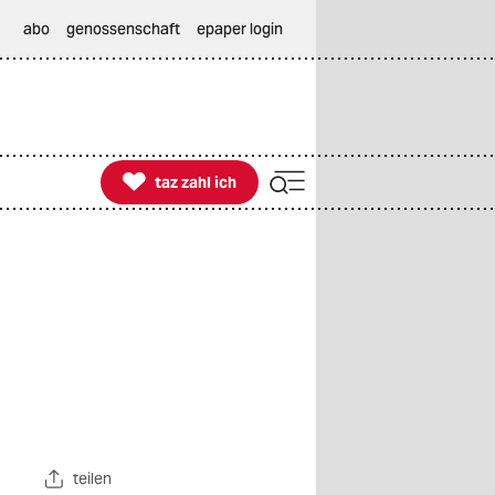
abo
genossenschaft
epaper login

taz zahl ich
taz zahl ich
teilen