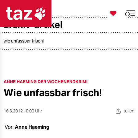

taz zahl ich
archiv-artikel

taz zahl ich
taz zahl ich
wie unfassbar frisch!
themen
politik
ANNE HAEMING DER WOCHENENDKRIMI
öko
Wie unfassbar frisch!
gesellschaft
kultur
16.6.2012
0:00 Uhr
teilen
sport
Von
Anne Haeming