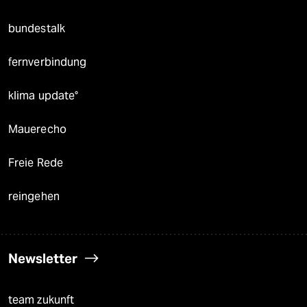
bundestalk
fernverbindung
klima update°
Mauerecho
Freie Rede
reingehen
Newsletter
team zukunft