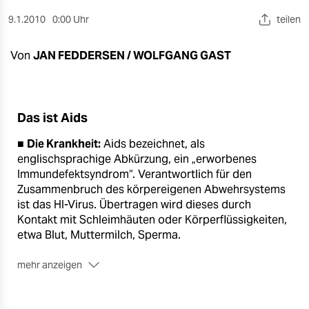
berlin
9.1.2010
0:00 Uhr
teilen
nord
Von
JAN FEDDERSEN / WOLFGANG GAST
wahrheit
verlag
Das ist Aids
verlag
■
Die Krankheit:
Aids bezeichnet, als
veranstaltungen
englischsprachige Abkürzung, ein „erworbenes
Immundefektsyndrom“. Verantwortlich für den
shop
Zusammenbruch des körpereigenen Abwehrsystems
fragen & hilfe
ist das HI-Virus. Übertragen wird dieses durch
Kontakt mit Schleimhäuten oder Körperflüssigkeiten,
unterstützen
etwa Blut, Muttermilch, Sperma.
abo
mehr anzeigen
■
Die Epidemie:
Als Epidemie geriet Aids in den
genossenschaft
frühen 80er-Jahren global ins Bewusstsein. In den