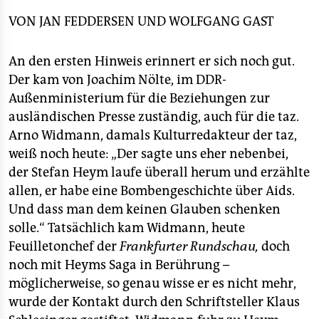
USA erkrankten zunächst viele schwule Männer an
epaper login
diesem Syndrom.
VON
JAN FEDDERSEN
UND
WOLFGANG GAST
■
Die Zahlen:
Laut UNAids lebten Ende 2007 weltweit
etwa 33 Millionen HIV-positive Menschen. In Afrika ist
An den ersten Hinweis erinnert er sich noch gut.
Aids eine heterosexuelle Epidemie – in der
Der kam von Joachim Nölte, im DDR-
Altersgruppe der 15- bis 49-Jährigen sind in einigen
Außenministerium für die Beziehungen zur
Ländern bis zu 33 Prozent infiziert.
ausländischen Presse zuständig, auch für die taz.
■
Vorsorge:
Präventionsmittel beim Sex: Kondome.
Arno Widmann, damals Kulturredakteur der taz,
weiß noch heute: „Der sagte uns eher nebenbei,
der Stefan Heym laufe überall herum und erzählte
allen, er habe eine Bombengeschichte über Aids.
Und dass man dem keinen Glauben schenken
solle.“ Tatsächlich kam Widmann, heute
Feuilletonchef der
Frankfurter Rundschau,
doch
noch mit Heyms Saga in Berührung –
möglicherweise, so genau wisse er es nicht mehr,
wurde der Kontakt durch den Schriftsteller Klaus