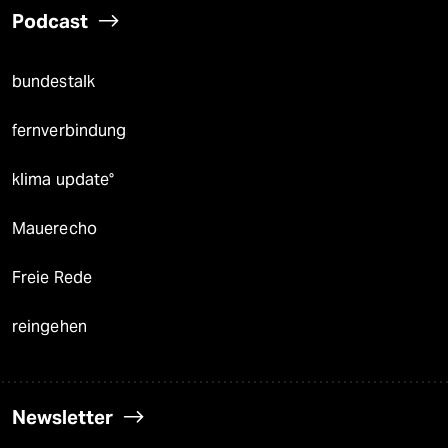
Podcast
bundestalk
fernverbindung
klima update°
Mauerecho
Freie Rede
reingehen
Newsletter