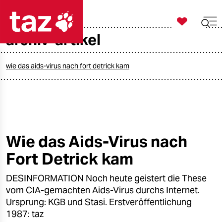

taz zahl ich
archiv-artikel

taz zahl ich
taz zahl ich
wie das aids-virus nach fort detrick kam
themen
politik
öko
Wie das Aids-Virus nach
Fort Detrick kam
gesellschaft
DESINFORMATION Noch heute geistert die These
kultur
vom CIA-gemachten Aids-Virus durchs Internet.
sport
Ursprung: KGB und Stasi. Erstveröffentlichung
1987: taz