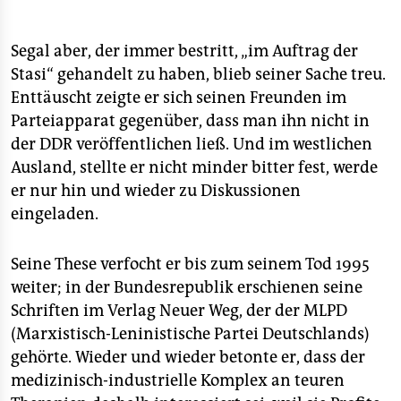
blieb auch nach der Stasi-Auflösung lange Zeit eine
geheimnisumwitterte Einrichtung. Ihr oblagen
sogenannte „aktive Maßnahmen“, auch bekannt als
Segal aber, der immer bestritt, „im Auftrag der
„Konter-Propaganda“ oder schlicht als
Stasi“ gehandelt zu haben, blieb seiner Sache treu.
„Desinformation“. Das Meisterstück dieser Abteilung
Enttäuscht zeigte er sich seinen Freunden im
war 1988 die Fälschung eines Briefes, in dem der
Parteiapparat gegenüber, dass man ihn nicht in
verstorbene schleswig-holsteinische
der DDR veröffentlichen ließ. Und im westlichen
Ministerpräsident Uwe Barschel einen Hilferuf an den
CDU-Landesvorsitzenden und Bonner Finanzminister
Ausland, stellte er nicht minder bitter fest, werde
Gerhard Stoltenberg richtete. Sechs Monate
er nur hin und wieder zu Diskussionen
nachdem Barschel tot in der Badewanne eines Genfer
eingeladen.
Hotels aufgefunden worden war, erweckten die
Desinformationsspezialisten den Eindruck, dass
Stoltenberg von Barschels schmutzigen Tricks gegen
Seine These verfocht er bis zum seinem Tod 1995
seinen SPD-Rivalen Björn Engholm gewusst haben
weiter; in der Bundesrepublik erschienen seine
müsse. Die Fälschung war gelungen, nicht nur taz und
Schriften im Verlag Neuer Weg, der der MLPD
Spiegel fielen darauf herein – selbst die Witwe
(Marxistisch-Leninistische Partei Deutschlands)
Barschels bescheinigte ihr Echtheit.
gehörte. Wieder und wieder betonte er, dass der
medizinisch-industrielle Komplex an teuren