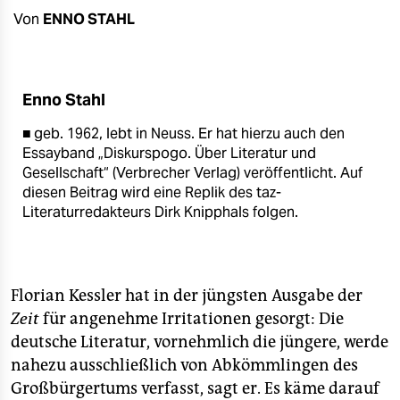
berlin
Von
ENNO STAHL
nord
wahrheit
Enno Stahl
verlag
■ geb. 1962, lebt in Neuss. Er hat hierzu auch den
Essayband „Diskurspogo. Über Literatur und
verlag
Gesellschaft“ (Verbrecher Verlag) veröffentlicht. Auf
veranstaltungen
diesen Beitrag wird eine Replik des taz-
Literaturredakteurs Dirk Knipphals folgen.
shop
fragen & hilfe
Florian Kessler hat in der jüngsten Ausgabe der
unterstützen
Zeit
für angenehme Irritationen gesorgt: Die
abo
deutsche Literatur, vornehmlich die jüngere, werde
nahezu ausschließlich von Abkömmlingen des
genossenschaft
Großbürgertums verfasst, sagt er. Es käme darauf