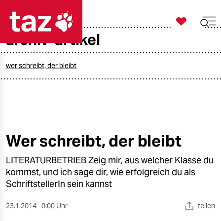

taz zahl ich
archiv-artikel

taz zahl ich
taz zahl ich
wer schreibt, der bleibt
themen
politik
öko
Wer schreibt, der bleibt
gesellschaft
LITERATURBETRIEB Zeig mir, aus welcher Klasse du
kommst, und ich sage dir, wie erfolgreich du als
kultur
SchriftstellerIn sein kannst
sport
23.1.2014
0:00 Uhr
teilen