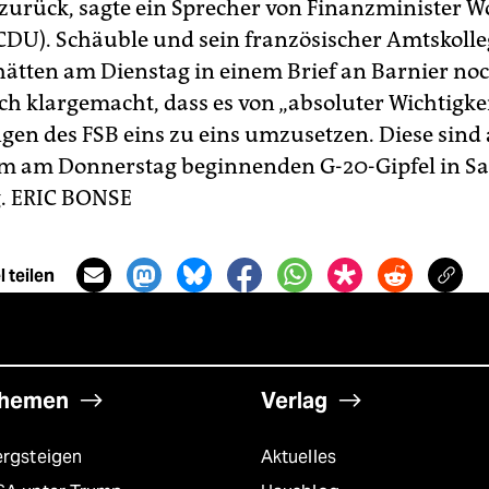
zurück, sagte ein Sprecher von Finanzminister W
CDU). Schäuble und sein französischer Amtskolle
hätten am Dienstag in einem Brief an Barnier no
h klargemacht, dass es von „absoluter Wichtigkeit
en des FSB eins zu eins umzusetzen. Diese sind
m am Donnerstag beginnenden G-20-Gipfel in S
.
ERIC BONSE
 teilen
hemen
Verlag
ergsteigen
Aktuelles