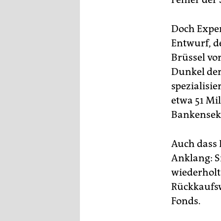
epaper login
Doch Expert
Entwurf, 
Brüssel vor
Dunkel der
spezialisi
etwa 51 Mil
Bankensek
Auch dass 
Anklang: Si
wiederholt
Rückkaufsw
Fonds.