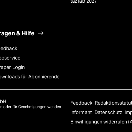
taz lab 2027
ragen & Hilfe
eedback
boservice
Paper Login
ownloads für Abonnierende
mbH
Feedback
Redaktionsstatu
agen oder für Genehmigungen wenden
Informant
Datenschutz
Im
Einwilligungen widerrufen (