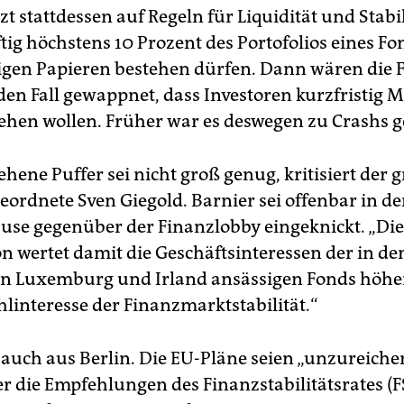
zt stattdessen auf Regeln für Liquidität und Stabil
tig höchstens 10 Prozent des Portofolios eines Fo
lligen Papieren bestehen dürfen. Dann wären die 
den Fall gewappnet, dass Investoren kurzfristig M
ehen wollen. Früher war es deswegen zu Crashs
hene Puffer sei nicht groß genug, kritisiert der 
ordnete Sven Giegold. Barnier sei offenbar in de
e gegenüber der Finanzlobby eingeknickt. „Die
 wertet damit die Geschäftsinteressen der in de
n Luxemburg und Irland ansässigen Fonds höher
interesse der Finanzmarktstabilität.“
 auch aus Berlin. Die EU-Pläne seien „unzureich
er die Empfehlungen des Finanzstabilitätsrates (F