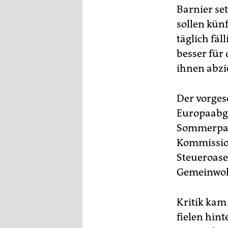
Barnier set
sollen künf
täglich fä
besser für 
ihnen abzi
Der vorgese
Europaabge
Sommerpaus
Kommission
Steueroase
Gemeinwohl
Kritik kam
fielen hint