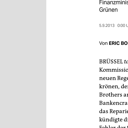
berlin
Finanzminis
Grünen
nord
wahrheit
5.9.2013
0:00 
verlag
Von
ERIC B
verlag
BRÜSSEL
t
veranstaltungen
Kommission
shop
neuen Reg
fragen & hilfe
krönen, d
Brothers a
unterstützen
Bankencras
abo
das Repari
genossenschaft
kündigte d
Fehler der