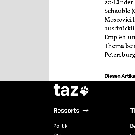
20-Länder 
Schäuble (
Moscovici 
ausdrücklic
Empfehlung
Thema bei
Petersburg
Diesen Artikel
taz

Ressorts
T
Politik
B