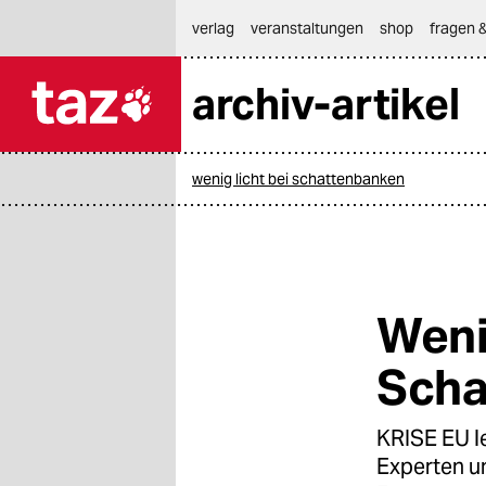
hautnavigation anspringen
hauptinhalt anspringen
footer anspringen
verlag
veranstaltungen
shop
fragen &
archiv-artikel

taz zahl ich
taz zahl ich
wenig licht bei schattenbanken
themen
politik
öko
Weni
gesellschaft
Scha
kultur
KRISE EU l
sport
Experten un