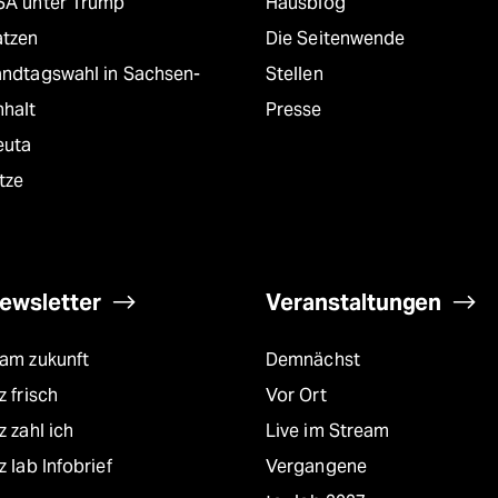
SA unter Trump
Hausblog
atzen
Die Seitenwende
andtagswahl in Sachsen-
Stellen
nhalt
Presse
euta
tze
ewsletter
Veranstaltungen
eam zukunft
Demnächst
z frisch
Vor Ort
z zahl ich
Live im Stream
z lab Infobrief
Vergangene