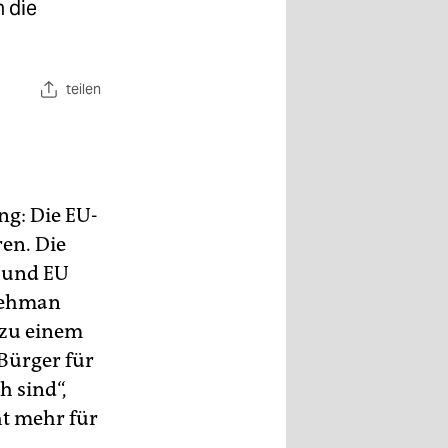
n die
teilen
ng: Die EU-
en. Die
 und EU
Lehman
 zu einem
Bürger für
 sind“,
ht mehr für