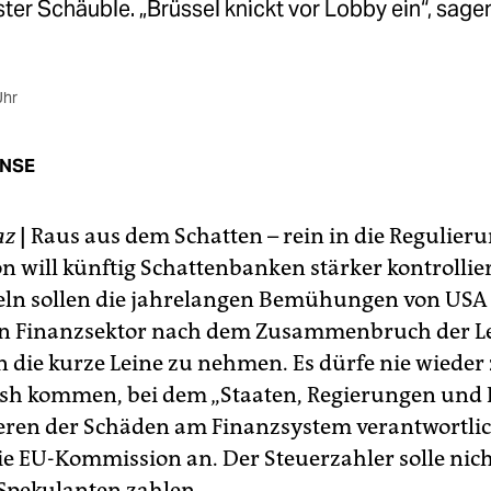
ter Schäuble. „Brüssel knickt vor Lobby ein“, sage
Uhr
ONSE
az
|
Raus aus dem Schatten – rein in die Regulieru
 will künftig Schattenbanken stärker kontrollier
eln sollen die jahrelangen Bemühungen von USA
en Finanzsektor nach dem Zusammenbruch der 
n die kurze Leine zu nehmen. Es dürfe nie wieder
h kommen, bei dem „Staaten, Regierungen und 
eren der Schäden am Finanzsystem verantwortlich
ie EU-Kommission an. Der Steuerzahler solle nic
 Spekulanten zahlen.