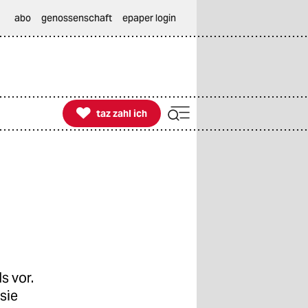
abo
genossenschaft
epaper login

taz zahl ich
taz zahl ich
s vor.
sie