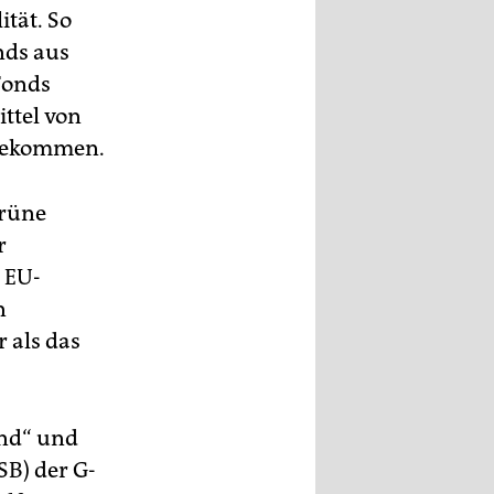
ität. So
nds aus
Fonds
ittel von
 gekommen.
grüne
r
 EU-
n
 als das
end“ und
SB) der G-