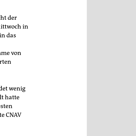
cht der
ittwoch in
 in das
umme von
erten
det wenig
lt hatte
esten
nte CNAV