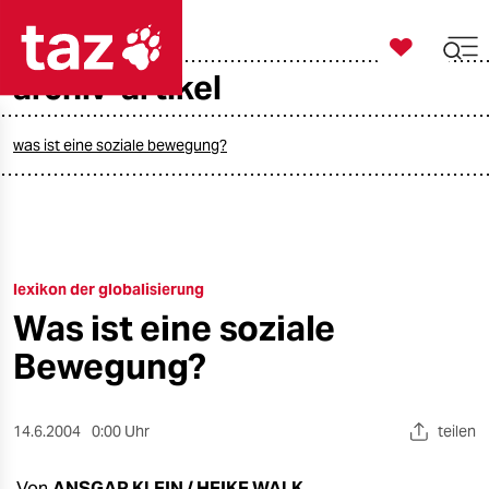

taz zahl ich
archiv-artikel

taz zahl ich
taz zahl ich
was ist eine soziale bewegung?
themen
politik
lexikon der globalisierung
öko
Was ist eine soziale
gesellschaft
Bewegung?
kultur
14.6.2004
0:00 Uhr
teilen
sport
Von
ANSGAR KLEIN / HEIKE WALK