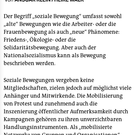
berlin
nord
Der Begriff „soziale Bewegung“ umfasst sowohl
„alte“ Bewegungen wie die Arbeiter- oder die
wahrheit
Frauenbewegung als auch „neue“ Phänomene:
Friedens-, Ökologie- oder die
verlag
Solidaritätsbewegung. Aber auch der
verlag
Nationalsozialismus kann als Bewegung
beschrieben werden.
veranstaltungen
shop
Soziale Bewegungen vergeben keine
Mitgliedschaften, zielen jedoch auf möglichst viele
fragen & hilfe
Anhänger und Mitwirkende. Die Mobilisierung
unterstützen
von Protest und zunehmend auch die
Inszenierung öffentlicher Aufmerksamkeit durch
abo
Kampagnen gehören zu ihren unverzichtbaren
genossenschaft
Handlungsinstrumenten. Als „mobilisierte