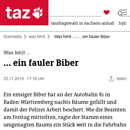

taz zahl ich
niedrigwasser
rente
landtagswahl in sachsen-anhalt
hybri

taz zahl ich
Startseite
was fehlt
Was fehlt …: … ein fauler Biber
taz zahl ich
themen
Was fehlt …
… ein fauler Biber
politik
öko
22.11.2019
17:18 Uhr
teilen
gesellschaft
Ein emsiger Biber hat an der Autobahn 81 in
Baden-Württemberg nachts Bäume gefällt und
kultur
damit der Polizei Arbeit beschert. Wie die Beamten
am Freitag mitteilten, ragte der Stamm eines
sport
umgenagten Baums ein Stück weit in die Fahrbahn