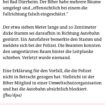
berlin
bei Bad Dürrheim. Der Biber habe mehrere Bäume
umgelegt und „offensichtlich bei einem die
nord
Fallrichtung falsch eingeschätzt.“
wahrheit
Der etwa sieben Meter lange und 20 Zentimeter
verlag
dicke Stamm sei daraufhin in Richtung Autobahn
gestürzt. Ein Autofahrer bemerkte den Stamm und
verlag
meldete sich bei der Polizei. Die Beamten konnten
veranstaltungen
den umgestürzten Baum hinter die Leitplanke
schieben. Verletzt wurde niemand.
shop
fragen & hilfe
Eine Erklärung für den Vorfall, die die Polizei
nicht in Betracht gezogen hat: Vielleicht ist der
unterstützen
Biber Mitglied in einer Umweltschutzorganisation
abo
und hat die Autobahn absichtlich blockiert.
(fba/dpa)
genossenschaft