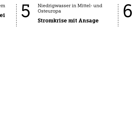
5
6
em
Niedrigwasser in Mittel- und
Osteuropa
ei
Stromkrise mit Ansage