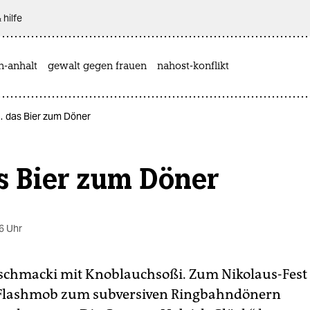
 hilfe
n-anhalt
gewalt gegen frauen
nahost-konflikt
… das Bier zum Döner
s Bier zum Döner
6 Uhr
schmacki mit Knoblauchsoßi. Zum Nikolaus-Fest i
n Flashmob zum subversiven Ringbahndönern