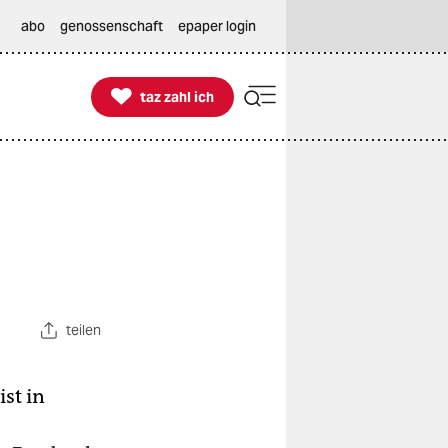
abo
genossenschaft
epaper login

taz zahl ich
taz zahl ich
teilen
st in