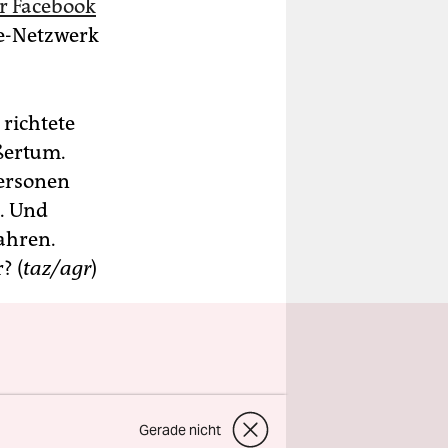
er Facebook
e-Netzwerk
richtete
ßertum.
Personen
n. Und
ahren.
? (
taz/agr
)
wahlen
Gerade nicht
sind.