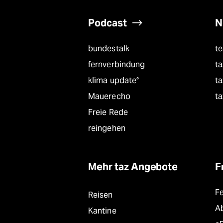
Podcast
N
bundestalk
t
fernverbindung
ta
klima update°
ta
Mauerecho
ta
Freie Rede
reingehen
Mehr taz Angebote
F
F
Reisen
A
Kantine