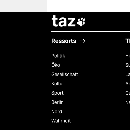
taz

Ressorts
T
Politik
Hi
Öko
S
Gesellschaft
L
Kultur
A
Sport
G
Berlin
Na
Nord
Wahrheit