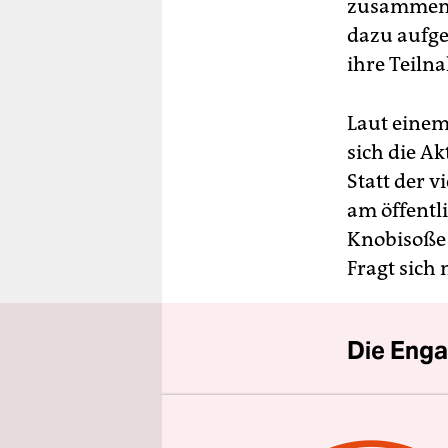
berlin
zusammeng
dazu aufge
nord
ihre Teiln
wahrheit
Laut eine
verlag
sich die A
verlag
Statt der 
am öffentli
veranstaltungen
Knobisoße 
shop
Fragt sich
fragen & hilfe
unterstützen
Die Enga
abo
Der drohe
genossenschaft
zeigt, wie