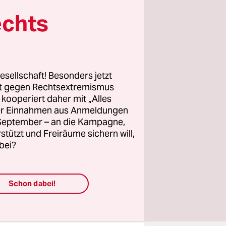
h und vor
echts
lles
 linke,
ür deren
esellschaft! Besonders jetzt
n, frei
rt gegen Rechtsextremismus
ngagement.
z kooperiert daher mit „Alles
ller Einnahmen aus Anmeldungen
e unsere
. September – an die Kampagne,
rstützt und Freiräume sichern will,
bei?
Schon dabei!