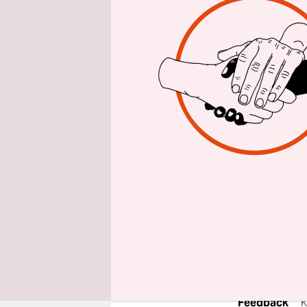
epaper login
Gerade jet
allem mit d
Zivilgesell
beginnt im
selbstverw
Schutz und 
zugänglich
Finden Sie
Aktion.
Jetzt u
Feedback
K