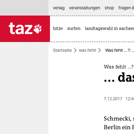
hautnavigation anspringen
hauptinhalt anspringen
footer anspringen
verlag
veranstaltungen
shop
fragen &
hitze
surfen
landtagswahl in sachse

taz zahl ich
taz zahl ich
Startseite
was fehlt
Was fehlt …?: 
themen
politik
Was fehlt …?
… da
öko
gesellschaft
7.12.2017
12:4
kultur
Schmecki, 
sport
Berlin ei