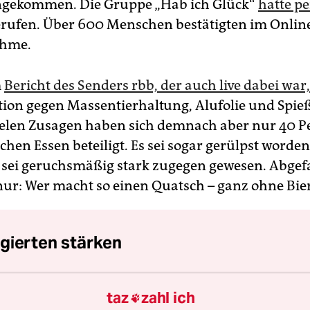
ekommen. Die Gruppe „Hab ich Glück“
hatte p
rufen. Über 600 Menschen bestätigten im Onlin
ahme.
m
Bericht des Senders rbb, der auch live dabei war,
ktion gegen Massentierhaltung, Alufolie und Spie
vielen Zusagen haben sich demnach aber nur 40 
chen Essen beteiligt. Es sei sogar gerülpst worde
sei geruchsmäßig stark zugegen gewesen. Abgef
 nur: Wer macht so einen Quatsch – ganz ohne Bier
gierten stärken
nde Erfolg der AfD bei den kommenden Landtags
taz
zahl ich

 stark rechtsextreme Kräfte inzwischen geworden 