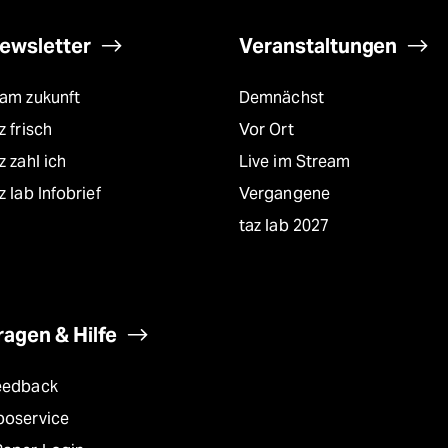
ewsletter
Veranstaltungen
eam zukunft
Demnächst
z frisch
Vor Ort
z zahl ich
Live im Stream
z lab Infobrief
Vergangene
taz lab 2027
ragen & Hilfe
eedback
boservice