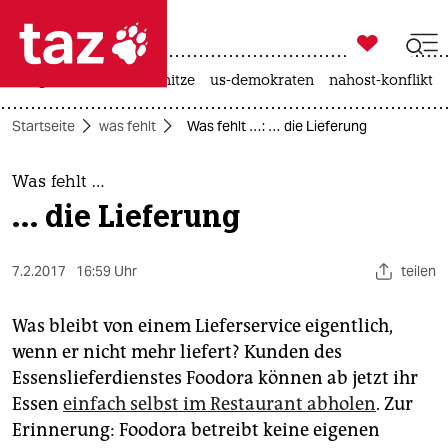

taz zahl ich
krieg in der ukraine
hitze
us-demokraten
nahost-konflikt

taz zahl ich
Startseite
was fehlt
Was fehlt …: … die Lieferung
taz zahl ich
themen
Was fehlt …
… die Lieferung
politik
öko
7.2.2017
16:59 Uhr
teilen
gesellschaft
Was bleibt von einem Lieferservice eigentlich,
wenn er nicht mehr liefert? Kunden des
kultur
Essenslieferdienstes Foodora können ab jetzt ihr
Essen
einfach selbst im Restaurant abholen
. Zur
sport
Erinnerung: Foodora betreibt keine eigenen