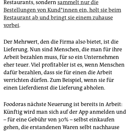
berlin
Restaurants, sondern
sammelt nur die
Bestellungen von Kund*innen ein, holt sie beim
nord
Restaurant ab und bringt sie einem zuhause
vorbei
.
wahrheit
verlag
Der Mehrwert, den die Firma also bietet, ist die
Lieferung. Nun sind Menschen, die man für ihre
verlag
Arbeit bezahlen muss, für so ein Unternehmen
veranstaltungen
eher teuer. Viel profitabler ist es, wenn Menschen
dafür bezahlen, dass sie für einen die Arbeit
shop
verrichten dürfen. Zum Beispiel, wenn sie für
fragen & hilfe
einen Lieferdienst die Lieferung abholen.
unterstützen
Foodoras nächste Neuerung ist bereits in Arbeit:
abo
Künftig wird man sich auf der App anmelden und
– für eine Gebühr von 30% – selbst einkaufen
genossenschaft
gehen, die erstandenen Waren selbt nachhause