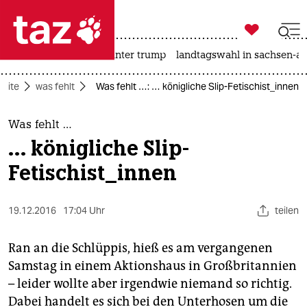

taz zahl ich
nahost-konflikt
usa unter trump
landtagswahl in sachsen-an

taz zahl ich
seite
was fehlt
Was fehlt …: … königliche Slip-Fetischist_innen
taz zahl ich
themen
Was fehlt …
… königliche Slip-
politik
Fetischist_innen
öko
19.12.2016
17:04 Uhr
teilen
gesellschaft
kultur
Ran an die Schlüppis, hieß es am vergangenen
Samstag in einem Aktionshaus in Großbritannien
sport
– leider wollte aber irgendwie niemand so richtig.
Dabei handelt es sich bei den Unterhosen um die