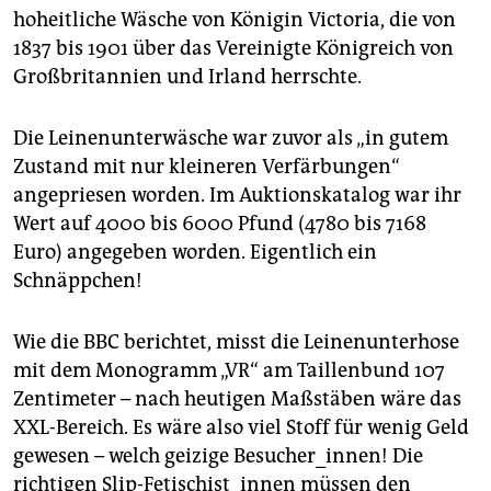
berlin
hoheitliche Wäsche von Königin Victoria, die von
1837 bis 1901 über das Vereinigte Königreich von
nord
Großbritannien und Irland herrschte.
wahrheit
Die Leinenunterwäsche war zuvor als „in gutem
verlag
Zustand mit nur kleineren Verfärbungen“
verlag
angepriesen worden. Im Auktionskatalog war ihr
Wert auf 4000 bis 6000 Pfund (4780 bis 7168
veranstaltungen
Euro) angegeben worden. Eigentlich ein
shop
Schnäppchen!
fragen & hilfe
Wie die BBC berichtet, misst die Leinenunterhose
unterstützen
mit dem Monogramm „VR“ am Taillenbund 107
Zentimeter – nach heutigen Maßstäben wäre das
abo
XXL-Bereich. Es wäre also viel Stoff für wenig Geld
genossenschaft
gewesen – welch geizige Besucher_innen! Die
richtigen Slip-Fetischist_innen müssen den