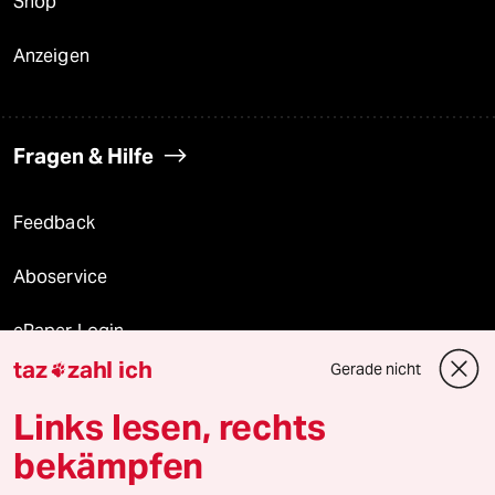
Shop
Anzeigen
Fragen & Hilfe
Feedback
Aboservice
ePaper Login
taz
zahl ich
Gerade nicht

Downloads für Abonnierende
Links lesen, rechts
bekämpfen
© 2026 taz Verlags und Vertriebs GmbH