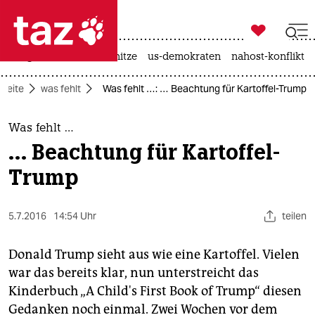

taz zahl ich
krieg in der ukraine
hitze
us-demokraten
nahost-konflikt

taz zahl ich
tseite
was fehlt
Was fehlt …: … Beachtung für Kartoffel-Trump
taz zahl ich
themen
Was fehlt …
… Beachtung für Kartoffel-
politik
Trump
öko
5.7.2016
14:54 Uhr
teilen
gesellschaft
kultur
Donald Trump sieht aus wie eine Kartoffel. Vielen
war das bereits klar, nun unterstreicht das
sport
Kinderbuch „A Child's First Book of Trump“ diesen
Gedanken noch einmal. Zwei Wochen vor dem