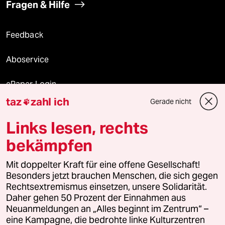
Fragen & Hilfe
Feedback
Aboservice
ePaper Login
taz
zahl ich
Gerade nicht

Downloads für Abonnierende
Links lesen, rechts
bekämpfen
© 2026 taz Verlags und Vertriebs GmbH
Mit doppelter Kraft für eine offene Gesellschaft!
Alle Rechte vorbehalten. Bei rechtlichen Fragen oder für Genehmigungen
wenden Sie sich bitte an
lizenzen@taz.de
Besonders jetzt brauchen Menschen, die sich gegen
Rechtsextremismus einsetzen, unsere Solidarität.
Daher gehen 50 Prozent der Einnahmen aus
Feedback
Redaktionsstatut
Kommune-Richtlinien
KI-
Neuanmeldungen an „Alles beginnt im Zentrum“ –
eine Kampagne, die bedrohte linke Kulturzentren