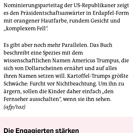
berlin
Nominierungsparteitag der US-Republikaner zeigt
es den Präsidentschaftsanwärter in Erdapfel-Form
nord
mit orangener Hautfarbe, rundem Gesicht und
wahrheit
„komplexem Fell“.
verlag
Es gibt aber noch mehr Parallelen. Das Buch
verlag
beschreibt eine Spezies mit dem
wissenschaftlichen Namen Americus Trumpus, die
veranstaltungen
sich von Dollarscheinen ernährt und auf alles
shop
ihren Namen setzen will. Kartoffel-Trumps größte
Schwäche: Furcht vor Nichtbeachtung. Um ihn zu
fragen & hilfe
ärgern, sollen die Kinder daher einfach „den
unterstützen
Fernseher ausschalten“, wenn sie ihn sehen.
(afp/taz)
abo
genossenschaft
Die Engagierten stärken