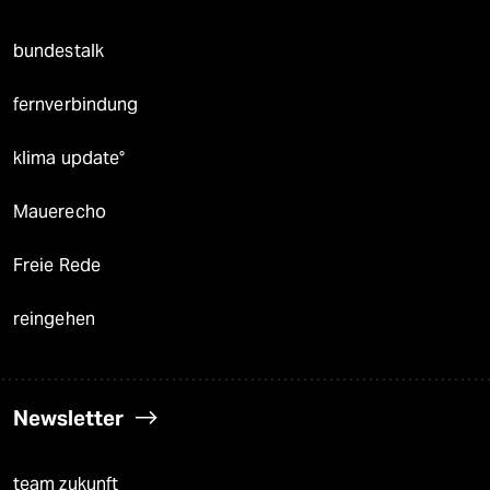
bundestalk
fernverbindung
klima update°
Mauerecho
Freie Rede
reingehen
Newsletter
team zukunft