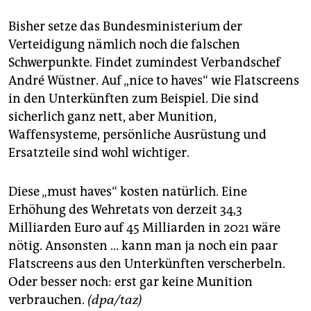
berlin
Bisher setze das Bundesministerium der
nord
Verteidigung nämlich noch die falschen
wahrheit
Schwerpunkte. Findet zumindest Verbandschef
André Wüstner. Auf „nice to haves“ wie Flatscreens
verlag
in den Unterkünften zum Beispiel. Die sind
sicherlich ganz nett, aber Munition,
verlag
Waffensysteme, persönliche Ausrüstung und
veranstaltungen
Ersatzteile sind wohl wichtiger.
shop
Diese „must haves“ kosten natürlich. Eine
fragen & hilfe
Erhöhung des Wehretats von derzeit 34,3
Milliarden Euro auf 45 Milliarden in 2021 wäre
unterstützen
nötig. Ansonsten ... kann man ja noch ein paar
abo
Flatscreens aus den Unterkünften verscherbeln.
Oder besser noch: erst gar keine Munition
genossenschaft
verbrauchen.
(dpa/taz)