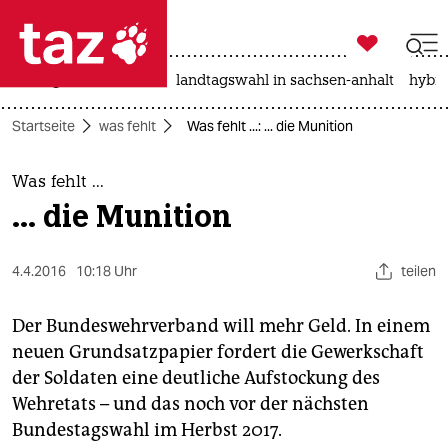

taz zahl ich
niedrigwasser
rente
landtagswahl in sachsen-anhalt
hybri

taz zahl ich
Startseite
was fehlt
Was fehlt ...: ... die Munition
taz zahl ich
themen
Was fehlt ...
... die Munition
politik
öko
4.4.2016
10:18 Uhr
teilen
gesellschaft
Der Bundeswehrverband will mehr Geld. In einem
neuen Grundsatzpapier fordert die Gewerkschaft
kultur
der Soldaten eine deutliche Aufstockung des
Wehretats – und das noch vor der nächsten
sport
Bundestagswahl im Herbst 2017.