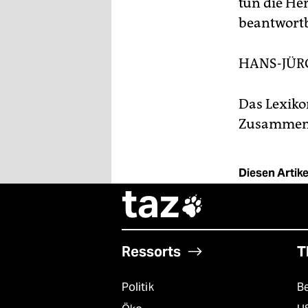
tun die He
beantwortb
HANS-JÜR
Das Lexiko
Zusammenar
Diesen Artikel
taz

Ressorts
T
Politik
B