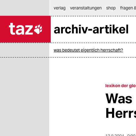
hautnavigation anspringen
hauptinhalt anspringen
footer anspringen
verlag
veranstaltungen
shop
fragen &
archiv-artikel

taz zahl ich
taz zahl ich
was bedeutet eigentlich herrschaft?
themen
politik
öko
lexikon der glo
Was 
gesellschaft
Herr
kultur
sport