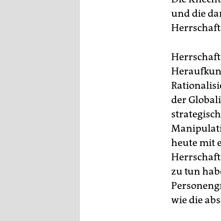
epaper login
und die da
Herrschaft
Herrschaft
Heraufkunf
Rationalis
der Global
strategis
Manipulati
heute mit 
Herrschaft
zu tun hab
Personeng
wie die ab