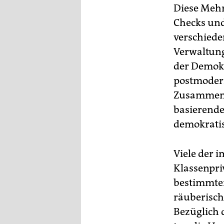
Diese Mehr
Checks und
verschiede
Verwaltung,
der Demokr
postmodern
Zusammenbr
basierende
demokratis
Viele der 
Klassenpri
bestimmte
räuberisch
Bezüglich 