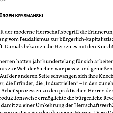
 Uhr
ÜRGEN KRYSMANSKI
lt der moderne Herrschaftsbegriff die Erinneru
ng vom Feudalismus zur bürgerlich-kapitalistis
ft. Damals bekamen die Herren es mit den Knecht
herren hatten jahrhundertelang für sich arbeiten
tnis zur Welt der Sachen war passiv und genieße
Auf der anderen Seite schwangen sich ihre Knecht
, die Erfinder, die „Industriellen“ – in den zun
Arbeitsprozessen zu den praktischen Herren der
roduktionsweise ermöglichte die bürgerliche Rev
 damit zu einer Umkehrung der Herrschaftsverhä
e von gestern wurden die neuen Herren. Diese 