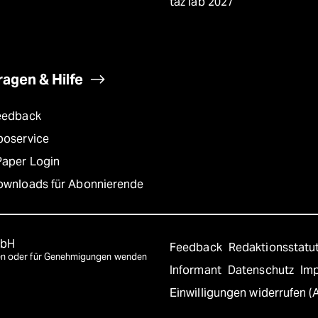
taz lab 2027
ragen & Hilfe
eedback
boservice
Paper Login
ownloads für Abonnierende
mbH
Feedback
Redaktionsstatu
agen oder für Genehmigungen wenden
Informant
Datenschutz
Im
Einwilligungen widerrufen (