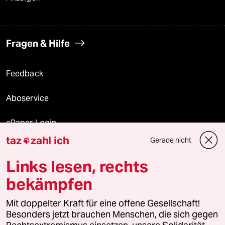
Fragen & Hilfe
Feedback
Aboservice
ePaper Login
taz
zahl ich
Gerade nicht

Downloads für Abonnierende
Links lesen, rechts
bekämpfen
© 2026 taz Verlags und Vertriebs GmbH
Alle Rechte vorbehalten. Bei rechtlichen Fragen oder für Genehmigungen
Mit doppelter Kraft für eine offene Gesellschaft!
wenden Sie sich bitte an
lizenzen@taz.de
Besonders jetzt brauchen Menschen, die sich gegen