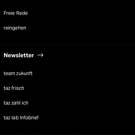
Freie Rede
reingehen
Newsletter
team zukunft
taz frisch
taz zahl ich
taz lab Infobrief