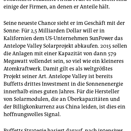
epaper login
einige der Firmen, an denen er Anteile hält.
Seine neueste Chance sieht er im Geschäft mit der
Sonne: Für 2,5 Milliarden Dollar will er in
Kalifornien dem US-Unternehmen SunPower das
Antelope Valley Solarprojekt abkaufen. 2015 sollen
die Anlagen mit einer Kapazität von dann 579
Megawatt vollendet sein, so viel wie ein kleineres
Atomkraftwerk. Damit gilt es als weltgrößtes
Projekt seiner Art. Antelope Valley ist bereits
Buffetts drittes Investment in die Sonnenenergie
innerhalb eines guten Jahres. Für die Hersteller
von Solarmodulen, die an Überkapazitäten und
der Billigkonkurrenz aus China leiden, ist dies ein
hoffnungsvolles Signal.
Buffetts Strategie basiert darauf, nach intensiver