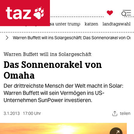

taz zahl ich
hitze
bergsteigen
usa unter trump
katzen
landtagswahl i

taz zahl ich
ie
Warren Buffett will ins Solargeschäft: Das Sonnenorakel von O
taz zahl ich
themen
Warren Buffett will ins Solargeschäft
Das Sonnenorakel von
politik
Omaha
öko
Der drittreichste Mensch der Welt macht in Solar:
Warren Buffett will sein Vermögen ins US-
gesellschaft
Unternehmen SunPower investieren.
kultur
3.1.2013
17:00 Uhr
teilen
sport