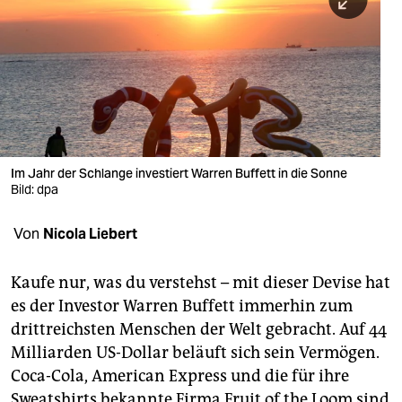
berlin
nord
wahrheit
verlag
verlag
Im Jahr der Schlange investiert Warren Buffett in die Sonne
Bild: dpa
veranstaltungen
shop
Von
Nicola Liebert
fragen & hilfe
Kaufe nur, was du verstehst – mit dieser Devise hat
unterstützen
es der Investor Warren Buffett immerhin zum
drittreichsten Menschen der Welt gebracht. Auf 44
abo
Milliarden US-Dollar beläuft sich sein Vermögen.
genossenschaft
Coca-Cola, American Express und die für ihre
Sweatshirts bekannte Firma Fruit of the Loom sind