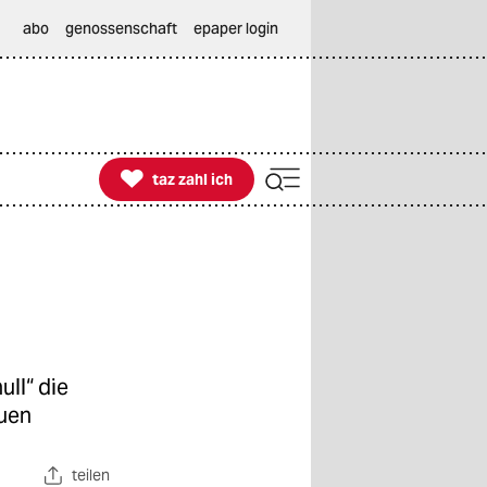
abo
genossenschaft
epaper login

taz zahl ich
taz zahl ich
ll“ die
auen
teilen