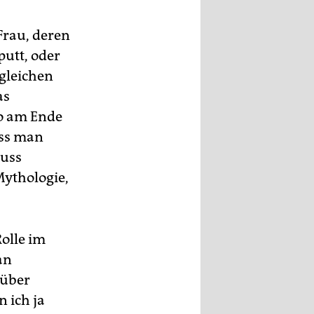
Frau, deren
utt, oder
 gleichen
as
so am Ende
uss man
muss
Mythologie,
olle im
an
 über
 ich ja