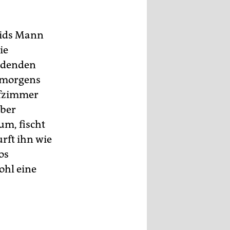
rids Mann
ie
eidenden
r morgens
lafzimmer
aber
um, fischt
rft ihn wie
os
ohl eine