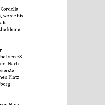
 Cordelia
 wo sie bis
 als
die kleine
r
bei den 28
nen. Nach
e erste
chen Platz
dberg
 von Nina