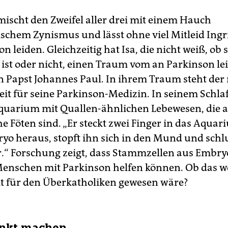
ischt den Zweifel aller drei mit einem Hauch
schem Zynismus und lässt ohne viel Mitleid Ing
n leiden. Gleichzeitig hat Isa, die nicht weiß, ob s
ist oder nicht, einen Traum vom an Parkinson l
 Papst Johannes Paul. In ihrem Traum steht de
 Zeit für seine Parkinson-Medizin. In seinem Sch
Aquarium mit Quallen-ähnlichen Lebewesen, die 
 Föten sind. „Er steckt zwei Finger in das Aquari
yo heraus, stopft ihn sich in den Mund und schlu
r.“ Forschung zeigt, dass Stammzellen aus Embry
 Menschen mit Parkinson helfen können. Ob das w
t für den Überkatholiken gewesen wäre?