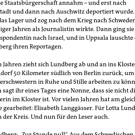
te Staatsbürgerschaft annahm – und erst nach
tadt und dann nach Auschwitz deportiert wurde.
das Lager und zog nach dem Krieg nach Schweden,
ziger Jahren als Journalistin wirkte. Dann ging sie
spondentin nach Israel, und in Uppsala lauschte 
berg ihren Reportagen.
n Jahren zieht sich Lundberg ab und an ins Kloste
dorf 50 Kilometer südlich von Berlin zurück, um 
erschwestern in Ruhe und Stille arbeiten zu kön
 sagt ihr eines Tages eine Nonne, dass sie nicht di
lerin im Kloster ist. Vor vielen Jahren hat am glei
e gearbeitet: Elisabeth Langgässer. Für Lotta Lun
h der Kreis. Und nun für den Leser auch.
ndberg: „Zur Stunde null“. Aus dem Schwedischen