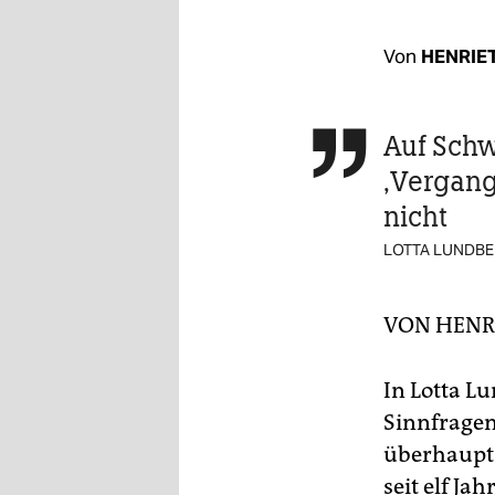
berlin
nord
Von
HENRIE
wahrheit
Auf Schw

verlag
‚Vergang
verlag
nicht
veranstaltungen
LOTTA LUNDB
shop
VON
HENR
fragen & hilfe
unterstützen
In Lotta L
abo
Sinnfragen
überhaupt 
genossenschaft
seit elf Ja