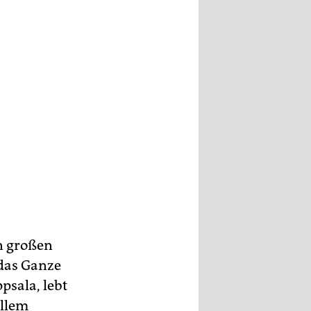
n großen
 das Ganze
psala, lebt
allem