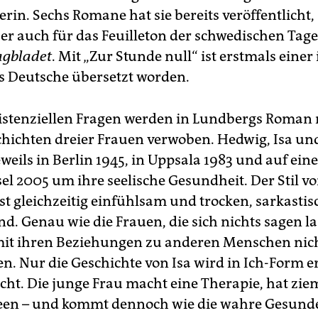
lerin. Sechs Romane hat sie bereits veröffentlicht, 
ber auch für das Feuilleton der schwedischen Tag
agbladet
. Mit „Zur Stunde null“ ist erstmals einer
 Deutsche übersetzt worden.
xistenziellen Fragen werden in Lundbergs Roman 
hichten dreier Frauen verwoben. Hedwig, Isa un
weils in Berlin 1945, in Uppsala 1983 und auf ei
el 2005 um ihre seelische Gesundheit. Der Stil v
st gleichzeitig einfühlsam und trocken, sarkasti
d. Genau wie die Frauen, die sich nichts sagen la
it ihren Beziehungen zu anderen Menschen nic
. Nur die Geschichte von Isa wird in Ich-Form er
cht. Die junge Frau macht eine Therapie, hat zie
een – und kommt dennoch wie die wahre Gesunde