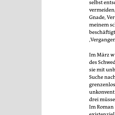
selbst ents
vermeiden,
Gnade, Ver
meinem sch
beschäftigt
‚Vergangen
Im März wu
des Schwed
sie mit un
Suche nach
grenzenlos
unkonventio
drei müsse
Im Roman w
existenziel