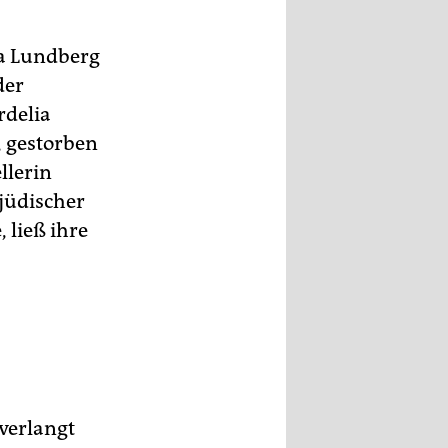
ta Lundberg
der
rdelia
 gestorben
llerin
jüdischer
 ließ ihre
 verlangt