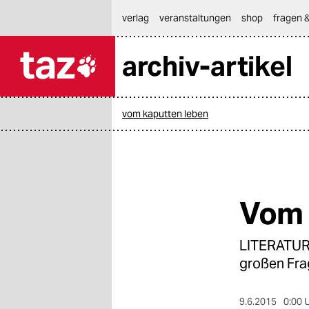
hautnavigation anspringen
hauptinhalt anspringen
footer anspringen
verlag
veranstaltungen
shop
fragen &
archiv-artikel

taz zahl ich
taz zahl ich
vom kaputten leben
themen
politik
öko
Vom 
gesellschaft
LITERATUR 
kultur
großen Fra
sport
9.6.2015
0:00 