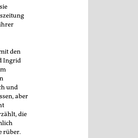
sie
eszeitung
 ihrer
mit den
d Ingrid
nem
on
sch und
ssen, aber
ht
zählt, die
mlich
 rüber.