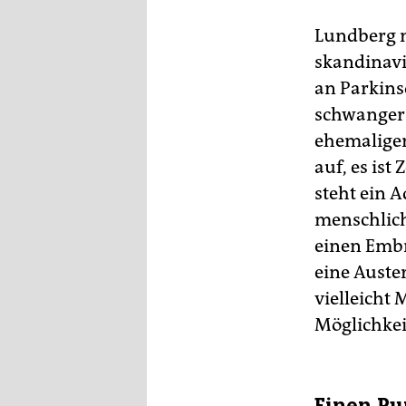
Lundberg m
skandinavi
an Parkinso
schwanger 
ehemaligen
auf, es ist
steht ein 
menschliche
einen Embr
eine Auste
vielleicht
Möglichkei