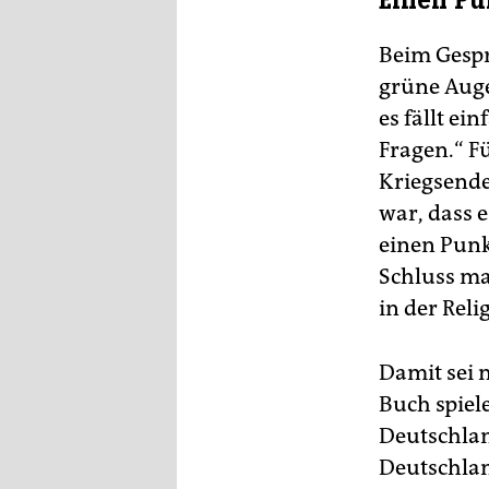
Einen P
Beim Gesprä
grüne Auge
es fällt ei
Fragen.“ Fü
Kriegsende
war, dass e
einen Punk
Schluss ma
in der Relig
Damit sei 
Buch spiel
Deutschlan
Deutschlan