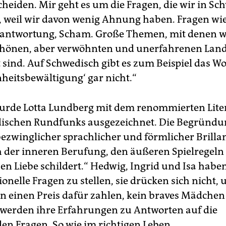
cheiden. Mir geht es um die Fragen, die wir in Sc
 weil wir davon wenig Ahnung haben. Fragen wie
antwortung, Scham. Große Themen, mit denen w
önen, aber verwöhnten und unerfahrenen Land,
 sind. Auf Schwedisch gibt es zum Beispiel das Wo
heitsbewältigung‘ gar nicht.“
rde Lotta Lundberg mit dem renommierten Lite
ischen Rundfunks ausgezeichnet. Die Begründun
bezwinglicher sprachlicher und förmlicher Brilla
 der inneren Berufung, den äußeren Spielregeln
en Liebe schildert.“ Hedwig, Ingrid und Isa habe
nelle Fragen zu stellen, sie drücken sich nicht, 
n einen Preis dafür zahlen, kein braves Mädchen 
erden ihre Erfahrungen zu Antworten auf die
len Fragen. So wie im richtigen Leben.