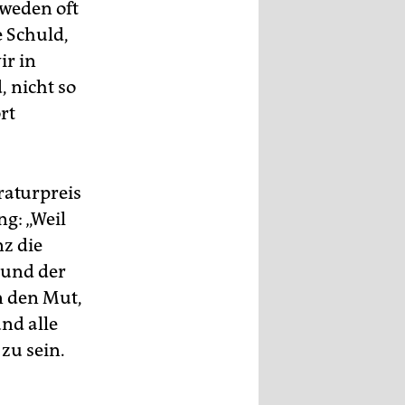
hweden oft
 Schuld,
ir in
 nicht so
rt
raturpreis
g: „Weil
nz die
 und der
n den Mut,
und alle
zu sein.