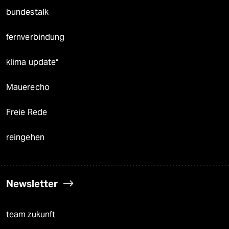
bundestalk
fernverbindung
klima update°
Mauerecho
Freie Rede
reingehen
Newsletter
team zukunft