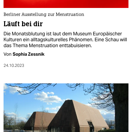
berlin
nord
Berliner Ausstellung zur Menstruation
Läuft bei dir
wahrheit
Die Monatsblutung ist laut dem Museum Europäischer
verlag
Kulturen ein alltagskulturelles Phänomen. Eine Schau will
das Thema Menstruation enttabuisieren.
verlag
Von
Sophia Zessnik
veranstaltungen
24.10.2023
shop
fragen & hilfe
unterstützen
abo
genossenschaft