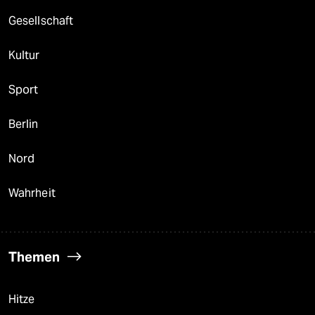
berlin
Gesellschaft
nord
Kultur
wahrheit
Sport
verlag
verlag
Berlin
veranstaltungen
Nord
shop
Wahrheit
fragen & hilfe
unterstützen
Themen
abo
genossenschaft
Hitze