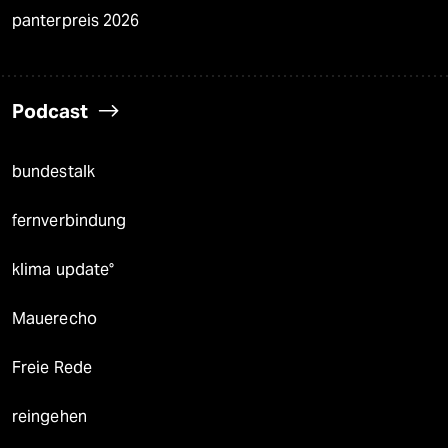
panterpreis 2026
Podcast
bundestalk
fernverbindung
klima update°
Mauerecho
Freie Rede
reingehen