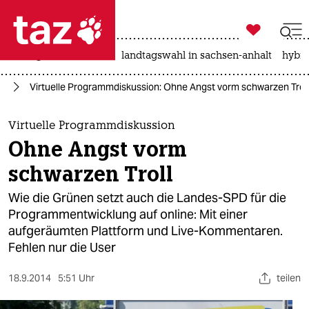

taz zahl ich
niedrigwasser
rente
landtagswahl in sachsen-anhalt
hybri

taz zahl ich
en
Virtuelle Programmdiskussion: Ohne Angst vorm schwarzen Troll
taz zahl ich
themen
Virtuelle Programmdiskussion
Ohne Angst vorm
politik
schwarzen Troll
öko
Wie die Grünen setzt auch die Landes-SPD für die
Programmentwicklung auf online: Mit einer
gesellschaft
aufgeräumten Plattform und Live-Kommentaren.
Fehlen nur die User
kultur
sport
18.9.2014
5:51 Uhr
teilen