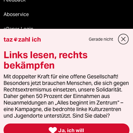
Aboservice
ePaper Login
taz
zahl ich
Gerade nicht

Downloads für Abonnierende
Links lesen, rechts
bekämpfen
© 2026 taz Verlags und Vertriebs GmbH
Alle Rechte vorbehalten. Bei rechtlichen Fragen oder für Genehmigungen
Mit doppelter Kraft für eine offene Gesellschaft!
wenden Sie sich bitte an
lizenzen@taz.de
Besonders jetzt brauchen Menschen, die sich gegen
Rechtsextremismus einsetzen, unsere Solidarität.
Daher gehen 50 Prozent der Einnahmen aus
Feedback
Redaktionsstatut
Kommune-Richtlinien
KI-
Neuanmeldungen an „Alles beginnt im Zentrum“ –
eine Kampagne, die bedrohte linke Kulturzentren
Leitlinie
Informant
Datenschutz
Impressum
AGB
und Jugendorte unterstützt. Sind Sie dabei?
Seitenwende
Einwilligungen widerrufen (Ads)

Ja, ich will