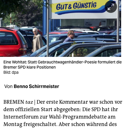
berlin
nord
wahrheit
verlag
verlag
veranstaltungen
Eine Wohltat: Statt Gebrauchtwagenhändler-Poesie formuliert die
Bremer SPD klare Positionen
shop
Bild: dpa
fragen & hilfe
Von
Benno Schirrmeister
unterstützen
BREMEN
taz
| Der erste Kommentar war schon vor
abo
dem offiziellen Start abgegeben: Die SPD hat ihr
Internetforum zur Wahl-Programmdebatte am
genossenschaft
Montag freigeschaltet. Aber schon während des