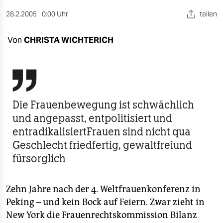
berlin
28.2.2005
0:00 Uhr
teilen
nord
Von
CHRISTA WICHTERICH
wahrheit
verlag

verlag
Die Frauenbewegung ist schwächlich
veranstaltungen
und angepasst, entpolitisiert und
shop
entradikalisiertFrauen sind nicht qua
Geschlecht friedfertig, gewaltfreiund
fragen & hilfe
fürsorglich
unterstützen
abo
Zehn Jahre nach der 4. Weltfrauenkonferenz in
Peking – und kein Bock auf Feiern. Zwar zieht in
genossenschaft
New York die Frauenrechtskommission Bilanz