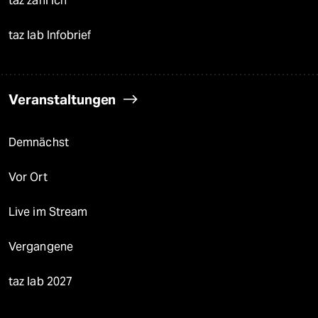
taz zahl ich
taz lab Infobrief
Veranstaltungen
Demnächst
Vor Ort
Live im Stream
Vergangene
taz lab 2027