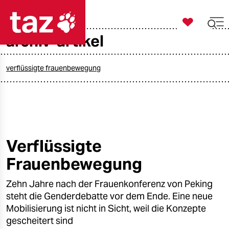

taz zahl ich
archiv-artikel

taz zahl ich
taz zahl ich
verflüssigte frauenbewegung
themen
politik
öko
Verflüssigte
Frauenbewegung
gesellschaft
Zehn Jahre nach der Frauenkonferenz von Peking
kultur
steht die Genderdebatte vor dem Ende. Eine neue
sport
Mobilisierung ist nicht in Sicht, weil die Konzepte
gescheitert sind