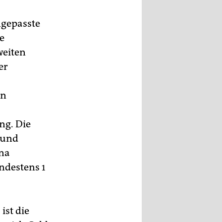
gepasste
e
weiten
er
on
ng. Die
 und
nna
ndestens 1
ist die