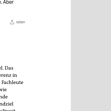
. Aber
teilen
l. Das
erenz in
 Fachleute
wie
ände
ndziel