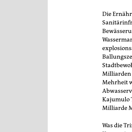
Die Ernäh
Sanitärinfr
Bewässerun
Wassermang
explosions
Ballungsze
Stadtbewoh
Milliarden
Mehrheit w
Abwasserve
Kajumulo T
Milliarde
Was die Tr