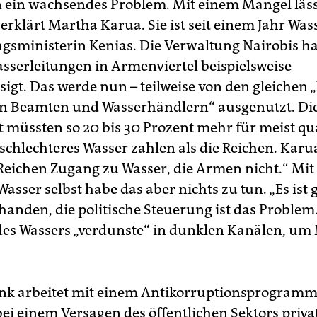
 ein wachsendes Problem. Mit einem Mangel läss
erklärt Martha Karua. Sie ist seit einem Jahr Was
gsministerin Kenias. Die Verwaltung Nairobis h
sserleitungen in Armenviertel beispielsweise
sigt. Das werde nun – teilweise von den gleichen 
en Beamten und Wasserhändlern“ ausgenutzt. Di
t müssten so 20 bis 30 Prozent mehr für meist qua
schlechteres Wasser zahlen als die Reichen. Karua
Reichen Zugang zu Wasser, die Armen nicht.“ Mit
asser selbst habe das aber nichts zu tun. „Es is
handen, die politische Steuerung ist das Problem
 des Wassers „verdunste“ in dunklen Kanälen, um
nk arbeitet mit einem Antikorruptionsprogram
bei einem Versagen des öffentlichen Sektors priva