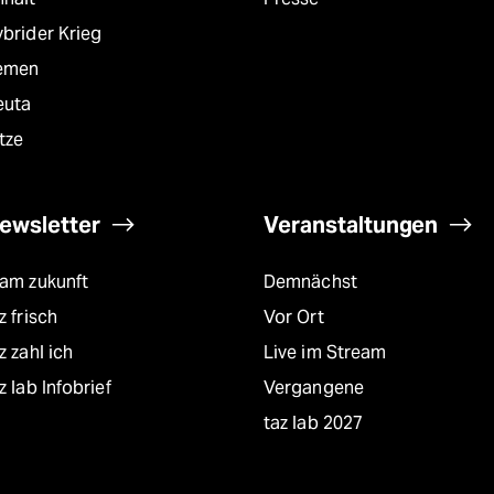
brider Krieg
emen
euta
tze
ewsletter
Veranstaltungen
eam zukunft
Demnächst
z frisch
Vor Ort
z zahl ich
Live im Stream
z lab Infobrief
Vergangene
taz lab 2027