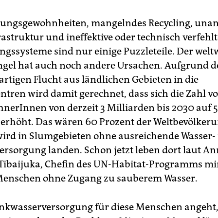
rungsgewohnheiten, mangelndes Recycling, unan
astruktur und ineffektive oder technisch verfehlt
gssysteme sind nur einige Puzzleteile. Der welt
el hat auch noch andere Ursachen. Aufgrund d
artigen Flucht aus ländlichen Gebieten in die
ntren wird damit gerechnet, dass sich die Zahl v
nerInnen von derzeit 3 Milliarden bis 2030 auf 5
 erhöht. Das wären 60 Prozent der Weltbevölkeru
ird in Slumgebieten ohne ausreichende Wasser-
rsorgung landen. Schon jetzt leben dort laut A
ibaijuka, Chefin des UN-Habitat-Programms mi
 Menschen ohne Zugang zu sauberem Wasser.
inkwasserversorgung für diese Menschen angeht, 