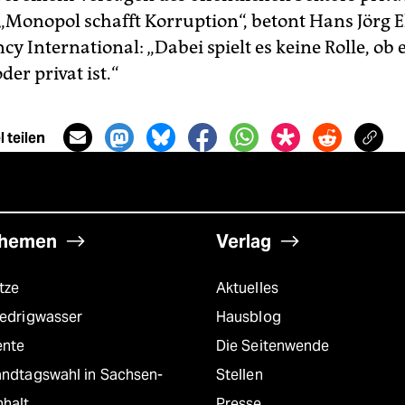
„Monopol schafft Korruption“, betont Hans Jörg E
y International: „Dabei spielt es keine Rolle, ob 
der privat ist.“
 teilen
hemen
Verlag
tze
Aktuelles
iedrigwasser
Hausblog
ente
Die Seitenwende
andtagswahl in Sachsen-
Stellen
nhalt
Presse