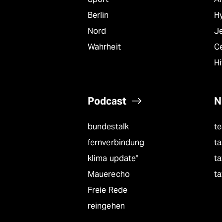
Berlin
Hy
Nord
J
Wahrheit
C
Hi
Podcast
N
bundestalk
t
fernverbindung
ta
klima update°
ta
Mauerecho
ta
Freie Rede
reingehen