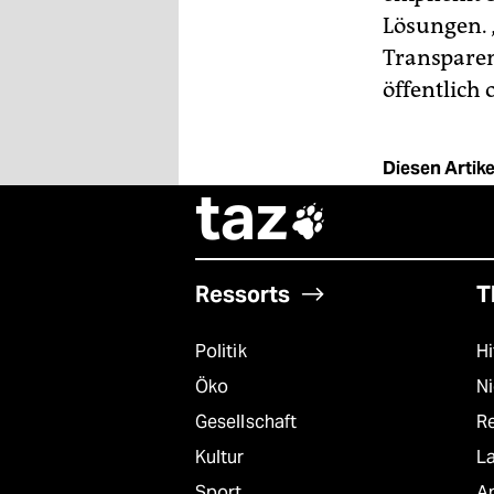
Lösungen. 
Transparenc
öffentlich o
Diesen Artikel
taz

Ressorts
T
Politik
Hi
Öko
N
Gesellschaft
R
Kultur
L
Sport
A