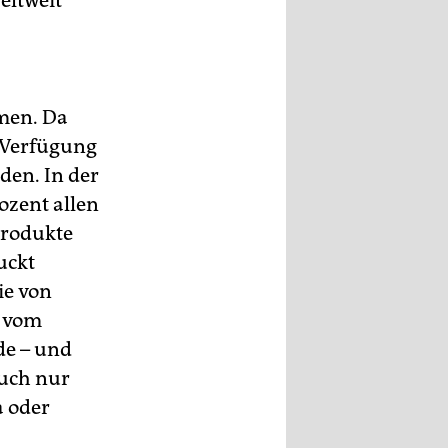
eltweit
men. Da
r Verfügung
den. In der
ozent allen
produkte
uckt
ie von
t vom
de – und
auch nur
a oder