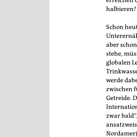
erreichen 
epaper login
halbieren?
Schon heut
Unterernä
aber schon
stehe, müs
globalen L
Trinkwasse
werde dabe
zwischen f
Getreide. 
Internatio
zwar bald“
ansatzweis
Nordamerik