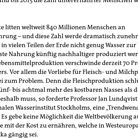
und bis 2015 die Zahl unterernährter Menschen w
e litten weltweit 840 Millionen Menschen an
hrung – und diese Zahl werde dramatisch zuneh
 in vielen Teilen der Erde nicht genug Wasser zu
ste Nahrung künftig nachhaltiger produziert wer
ebensmittelproduktion verschwinde derzeit 70 Pr
rs. Vor allem die Vorliebe für Fleisch- und Milch
i zum Problem. Denn die Fleischproduktion schl
ünf- bis achtmal mehr des kostbaren Nasses als d
Deshalb muss, so forderte Professor Jan Lundqvis
nalen Wasserinstitut Stockholms, eine „Trendwen
. Es gebe keine Möglichkeit die Weltbevölkerung 
e mit der Kost zu ernähren, welche in Westeurop
a gängig sei.