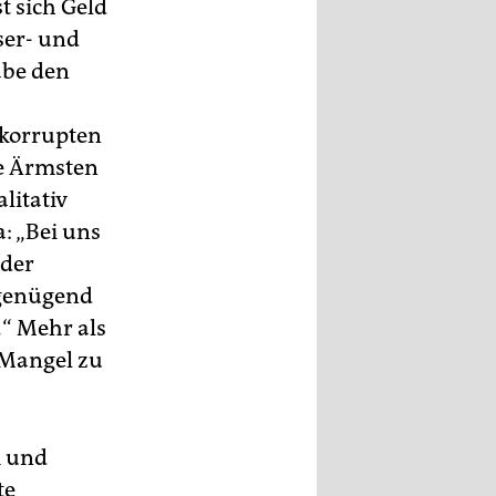
t sich Geld
ser- und
abe den
„korrupten
e Ärmsten
litativ
: „Bei uns
 der
t genügend
.“ Mehr als
 Mangel zu
m und
te