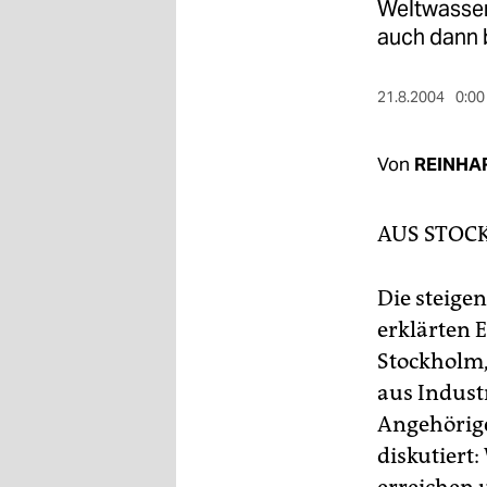
berlin
Weltwasser
auch dann b
nord
wahrheit
21.8.2004
0:00
verlag
Von
REINHA
verlag
AUS STO
veranstaltungen
shop
Die steige
fragen & hilfe
erklärten 
Stockholm,
unterstützen
aus Indust
abo
Angehörige
genossenschaft
diskutiert