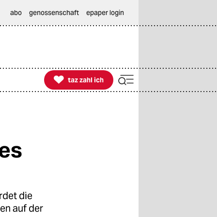
abo
genossenschaft
epaper login

taz zahl ich
taz zahl ich
res
det die
en auf der