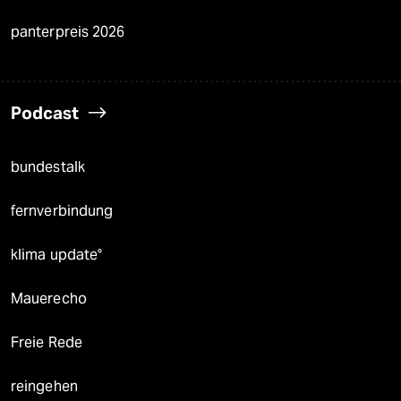
panterpreis 2026
Podcast
bundestalk
fernverbindung
klima update°
Mauerecho
Freie Rede
reingehen