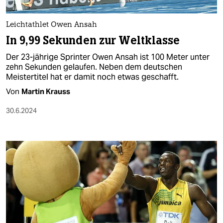
berlin
nord
Leichtathlet Owen Ansah
In 9,99 Sekunden zur Weltklasse
wahrheit
Der 23-jährige Sprinter Owen Ansah ist 100 Meter unter
verlag
zehn Sekunden gelaufen. Neben dem deutschen
Meistertitel hat er damit noch etwas geschafft.
verlag
Von
Martin Krauss
veranstaltungen
30.6.2024
shop
fragen & hilfe
unterstützen
abo
genossenschaft