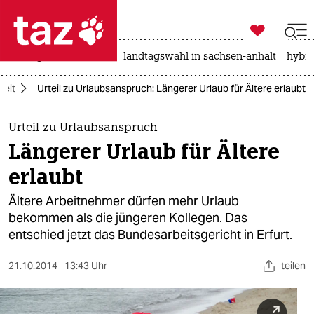

taz zahl ich
niedrigwasser
rente
landtagswahl in sachsen-anhalt
hybri

taz zahl ich
beit
Urteil zu Urlaubsanspruch: Längerer Urlaub für Ältere erlaubt
taz zahl ich
themen
Urteil zu Urlaubsanspruch
Längerer Urlaub für Ältere
politik
erlaubt
öko
Ältere Arbeitnehmer dürfen mehr Urlaub
bekommen als die jüngeren Kollegen. Das
gesellschaft
entschied jetzt das Bundesarbeitsgericht in Erfurt.
kultur
21.10.2014
13:43 Uhr
teilen
sport