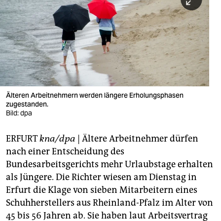
berlin
nord
wahrheit
verlag
verlag
Älteren Arbeitnehmern werden längere Erholungsphasen
zugestanden.
veranstaltungen
Bild: dpa
shop
ERFURT
kna/dpa
| Ältere Arbeitnehmer dürfen
fragen & hilfe
nach einer Entscheidung des
unterstützen
Bundesarbeitsgerichts mehr Urlaubstage erhalten
als Jüngere. Die Richter wiesen am Dienstag in
abo
Erfurt die Klage von sieben Mitarbeitern eines
Schuhherstellers aus Rheinland-Pfalz im Alter von
genossenschaft
45 bis 56 Jahren ab. Sie haben laut Arbeitsvertrag