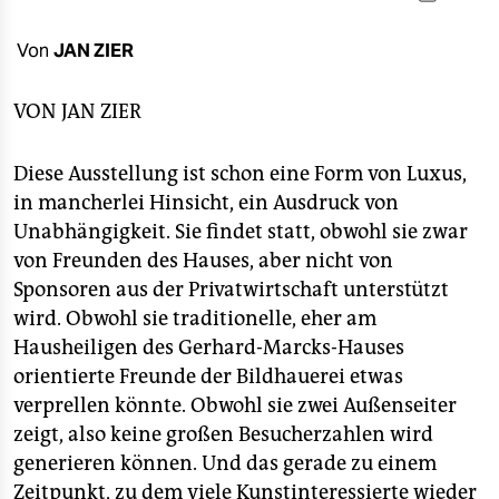
berlin
nord
Von
JAN ZIER
wahrheit
VON
JAN ZIER
verlag
Diese Ausstellung ist schon eine Form von Luxus,
verlag
in mancherlei Hinsicht, ein Ausdruck von
Unabhängigkeit. Sie findet statt, obwohl sie zwar
veranstaltungen
von Freunden des Hauses, aber nicht von
shop
Sponsoren aus der Privatwirtschaft unterstützt
wird. Obwohl sie traditionelle, eher am
fragen & hilfe
Hausheiligen des Gerhard-Marcks-Hauses
unterstützen
orientierte Freunde der Bildhauerei etwas
verprellen könnte. Obwohl sie zwei Außenseiter
abo
zeigt, also keine großen Besucherzahlen wird
genossenschaft
generieren können. Und das gerade zu einem
Zeitpunkt, zu dem viele Kunstinteressierte wieder