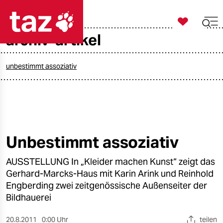

taz zahl ich
archiv-artikel

taz zahl ich
taz zahl ich
unbestimmt assoziativ
themen
politik
öko
Unbestimmt assoziativ
gesellschaft
AUSSTELLUNG In „Kleider machen Kunst“ zeigt das
Gerhard-Marcks-Haus mit Karin Arink und Reinhold
kultur
Engberding zwei zeitgenössische Außenseiter der
Bildhauerei
sport
20.8.2011
0:00 Uhr
teilen