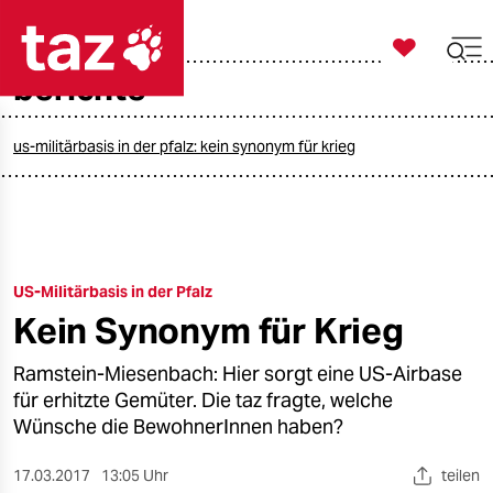

taz zahl ich
berichte

taz zahl ich
taz zahl ich
us-militärbasis in der pfalz: kein synonym für krieg
themen
politik
US-Militärbasis in der Pfalz
öko
Kein Synonym für Krieg
gesellschaft
Ramstein-Miesenbach: Hier sorgt eine US-Airbase
kultur
für erhitzte Gemüter. Die taz fragte, welche
Wünsche die BewohnerInnen haben?
sport
17.03.2017
13:05 Uhr
teilen