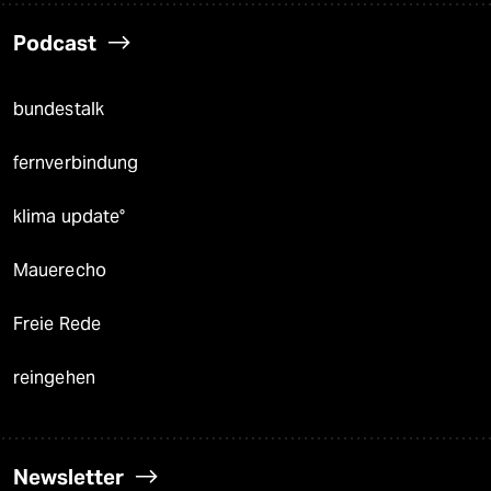
Podcast
bundestalk
fernverbindung
klima update°
Mauerecho
Freie Rede
reingehen
Newsletter