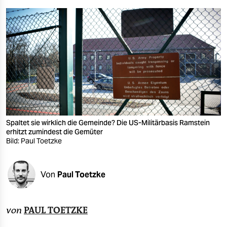
berlin
nord
wahrheit
verlag
verlag
veranstaltungen
Spaltet sie wirklich die Gemeinde? Die US-Militärbasis Ramstein
shop
erhitzt zumindest die Gemüter
Bild: Paul Toetzke
fragen & hilfe
unterstützen
Von
Paul Toetzke
abo
genossenschaft
von
PAUL TOETZKE