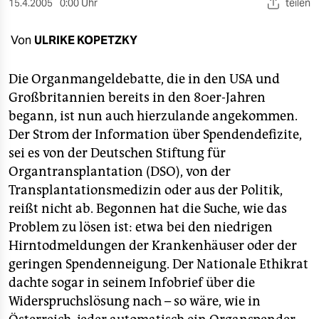
berlin
15.4.2005
0:00 Uhr
teilen
nord
Von
ULRIKE KOPETZKY
wahrheit
Die Organmangeldebatte, die in den USA und
verlag
Großbritannien bereits in den 80er-Jahren
begann, ist nun auch hierzulande angekommen.
verlag
Der Strom der Information über Spendendefizite,
sei es von der Deutschen Stiftung für
veranstaltungen
Organtransplantation (DSO), von der
shop
Transplantationsmedizin oder aus der Politik,
reißt nicht ab. Begonnen hat die Suche, wie das
fragen & hilfe
Problem zu lösen ist: etwa bei den niedrigen
unterstützen
Hirntodmeldungen der Krankenhäuser oder der
geringen Spendenneigung. Der Nationale Ethikrat
abo
dachte sogar in seinem Infobrief über die
genossenschaft
Widerspruchslösung nach – so wäre, wie in