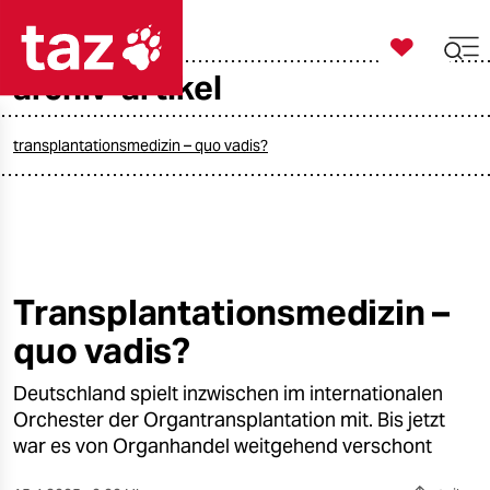

taz zahl ich
archiv-artikel

taz zahl ich
taz zahl ich
transplantationsmedizin – quo vadis?
themen
politik
öko
Transplantationsmedizin –
quo vadis?
gesellschaft
Deutschland spielt inzwischen im internationalen
kultur
Orchester der Organtransplantation mit. Bis jetzt
sport
war es von Organhandel weitgehend verschont