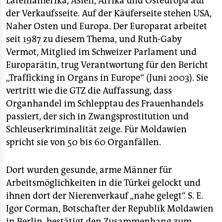
Lateinamerika, Asien, Afrika und Osteuropa auf
der Verkaufsseite. Auf der Käuferseite stehen USA,
Naher Osten und Europa. Der Europarat arbeitet
seit 1987 zu diesem Thema, und Ruth-Gaby
Vermot, Mitglied im Schweizer Parlament und
Europarätin, trug Verantwortung für den Bericht
„Trafficking in Organs in Europe“ (Juni 2003). Sie
vertritt wie die GTZ die Auffassung, dass
Organhandel im Schlepptau des Frauenhandels
passiert, der sich in Zwangsprostitution und
Schleuserkriminalität zeige. Für Moldawien
spricht sie von 50 bis 60 Organfällen.
Dort wurden gesunde, arme Männer für
Arbeitsmöglichkeiten in die Türkei gelockt und
ihnen dort der Nierenverkauf „nahe gelegt“. S. E.
Igor Corman, Botschafter der Republik Moldawien
in Berlin, bestätigt den Zusammenhang zum