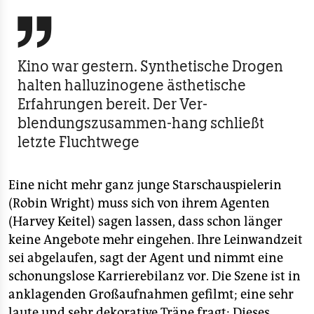
berlin

nord
wahrheit
Kino war gestern. Synthetische Drogen
halten halluzinogene ästhetische
verlag
Erfahrungen bereit. Der Ver-
blendungszusammen-hang schließt
verlag
letzte Fluchtwege
veranstaltungen
shop
Eine nicht mehr ganz junge Starschauspielerin
(Robin Wright) muss sich von ihrem Agenten
fragen & hilfe
(Harvey Keitel) sagen lassen, dass schon länger
unterstützen
keine Angebote mehr eingehen. Ihre Leinwandzeit
sei abgelaufen, sagt der Agent und nimmt eine
abo
schonungslose Karrierebilanz vor. Die Szene ist in
genossenschaft
anklagenden Großaufnahmen gefilmt; eine sehr
laute und sehr dekorative Träne fragt: Dieses