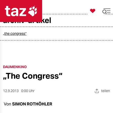

taz zahl ich
archiv-artikel

taz zahl ich
taz zahl ich
„the congress“
themen
politik
DAUMENKINO
öko
„The Congress“
gesellschaft
kultur
12.9.2013
0:00 Uhr
teilen
sport
Von
SIMON ROTHÖHLER