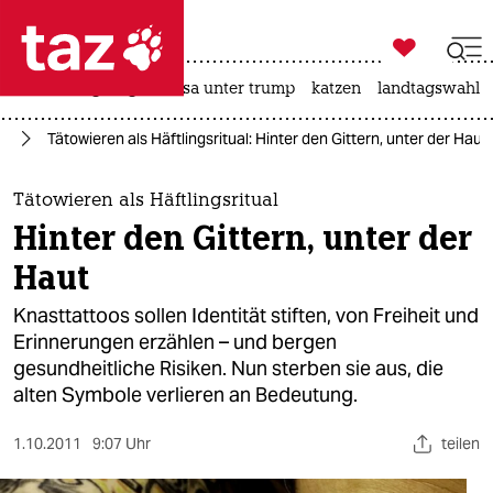

taz zahl ich
hitze
bergsteigen
usa unter trump
katzen
landtagswahl i

taz zahl ich
ag
Tätowieren als Häftlingsritual: Hinter den Gittern, unter der Haut
taz zahl ich
themen
Tätowieren als Häftlingsritual
Hinter den Gittern, unter der
politik
Haut
öko
Knasttattoos sollen Identität stiften, von Freiheit und
Erinnerungen erzählen – und bergen
gesellschaft
gesundheitliche Risiken. Nun sterben sie aus, die
alten Symbole verlieren an Bedeutung.
kultur
sport
1.10.2011
9:07 Uhr
teilen