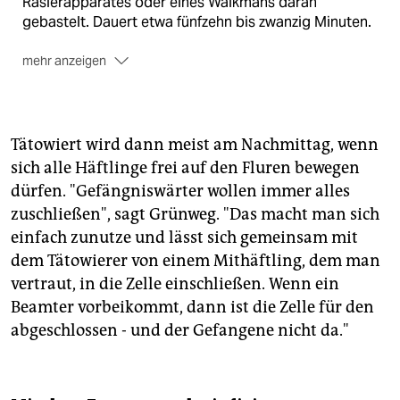
Rasierapparates oder eines Walkmans daran
gebastelt. Dauert etwa fünfzehn bis zwanzig Minuten.
mehr anzeigen
Die Farbe:
Früher wurde der Absatz von den Schuhen
geschnitten, angezündet und der Ruß mit Shampoo
oder Zahnpasta gebunden. Heute beschaffen sich die
Häftlinge auch echte, aber teure Tätowierfarbe. Ist
Tätowiert wird dann meist am Nachmittag, wenn
die nicht zur Hand, tut es auch Tinte für den Füller -
sich alle Häftlinge frei auf den Fluren bewegen
die bekommt man im Knast mit einer
dürfen. "Gefängniswärter wollen immer alles
Bastelgenehmigung.
zuschließen", sagt Grünweg. "Das macht man sich
einfach zunutze und lässt sich gemeinsam mit
dem Tätowierer von einem Mithäftling, dem man
vertraut, in die Zelle einschließen. Wenn ein
Beamter vorbeikommt, dann ist die Zelle für den
abgeschlossen - und der Gefangene nicht da."