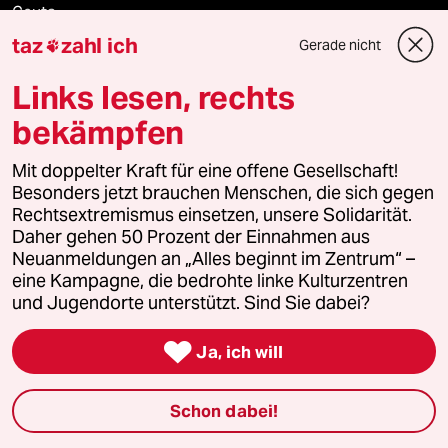
Ceuta
taz
zahl ich
Gerade nicht

Links lesen, rechts
Verlag
bekämpfen
Aktuelles
Mit doppelter Kraft für eine offene Gesellschaft!
Besonders jetzt brauchen Menschen, die sich gegen
Hausblog
Rechtsextremismus einsetzen, unsere Solidarität.
Daher gehen 50 Prozent der Einnahmen aus
Neuanmeldungen an „Alles beginnt im Zentrum“ –
Die Seitenwende
eine Kampagne, die bedrohte linke Kulturzentren
und Jugendorte unterstützt. Sind Sie dabei?
Stellen

Ja, ich will
Presse
Schon dabei!