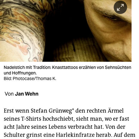
berlin
nord
wahrheit
verlag
verlag
veranstaltungen
Nadelstich mit Tradition: Knasttattoos erzählen von Sehnsüchten
und Hoffnungen.
shop
Bild: Photocase/Thomas K.
fragen & hilfe
Von
Jan Wehn
unterstützen
Erst wenn Stefan Grünweg* den rechten Ärmel
abo
seines T-Shirts hochschiebt, sieht man, wo er fast
acht Jahre seines Lebens verbracht hat. Von der
genossenschaft
Schulter grinst eine Harlekinfratze herab. Auf dem