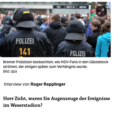
berlin
nord
wahrheit
verlag
verlag
veranstaltungen
Bremer Polizisten beobachten, wie HSV-Fans in den Gästeblock
shop
strömen, der einigen später zum Verhängnis wurde.
Bild: dpa
fragen & hilfe
Interview von
Roger Repplinger
unterstützen
abo
Herr Zicht, waren Sie Augenzeuge der Ereignisse
im Weserstadion?
genossenschaft