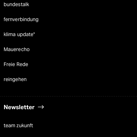
bundestalk
fernverbindung
klima update°
Mauerecho
Freie Rede
reingehen
Newsletter
team zukunft