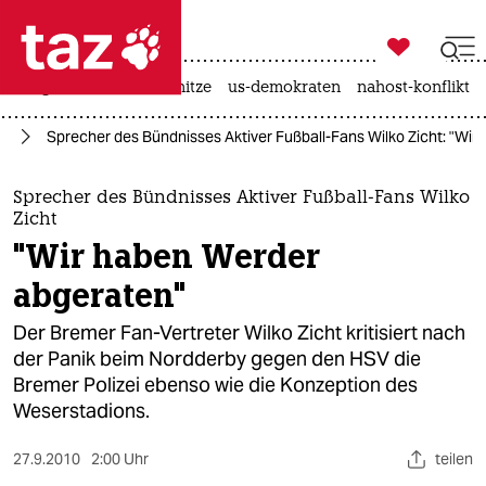

taz zahl ich
krieg in der ukraine
hitze
us-demokraten
nahost-konflikt

taz zahl ich
rd
Sprecher des Bündnisses Aktiver Fußball-Fans Wilko Zicht: "Wi
taz zahl ich
themen
Sprecher des Bündnisses Aktiver Fußball-Fans Wilko
Zicht
politik
"Wir haben Werder
abgeraten"
öko
Der Bremer Fan-Vertreter Wilko Zicht kritisiert nach
gesellschaft
der Panik beim Nordderby gegen den HSV die
Bremer Polizei ebenso wie die Konzeption des
kultur
Weserstadions.
sport
27.9.2010
2:00 Uhr
teilen