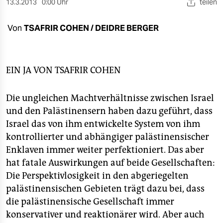
berlin
13.3.2013
0:00 Uhr
teilen
nord
Von
TSAFRIR COHEN / DEIDRE BERGER
wahrheit
verlag
EIN JA VON
TSAFRIR COHEN
verlag
Die ungleichen Machtverhältnisse zwischen Israel
veranstaltungen
und den Palästinensern haben dazu geführt, dass
Israel das von ihm entwickelte System von ihm
shop
kontrollierter und abhängiger palästinensischer
fragen & hilfe
Enklaven immer weiter perfektioniert. Das aber
hat fatale Auswirkungen auf beide Gesellschaften:
unterstützen
Die Perspektivlosigkeit in den abgeriegelten
abo
palästinensischen Gebieten trägt dazu bei, dass
die palästinensische Gesellschaft immer
genossenschaft
konservativer und reaktionärer wird. Aber auch