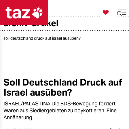

taz zahl ich
archiv-artikel

taz zahl ich
taz zahl ich
soll deutschland druck auf israel ausüben?
themen
politik
öko
Soll Deutschland Druck auf
Israel ausüben?
gesellschaft
ISRAEL/PALÄSTINA Die BDS-Bewegung fordert,
kultur
Waren aus Siedlergebieten zu boykottieren. Eine
sport
Annäherung