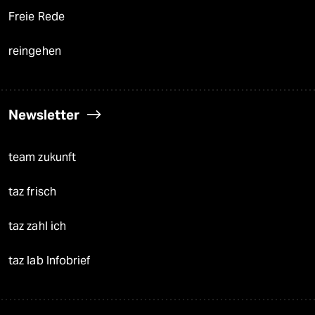
Freie Rede
reingehen
Newsletter
team zukunft
taz frisch
taz zahl ich
taz lab Infobrief