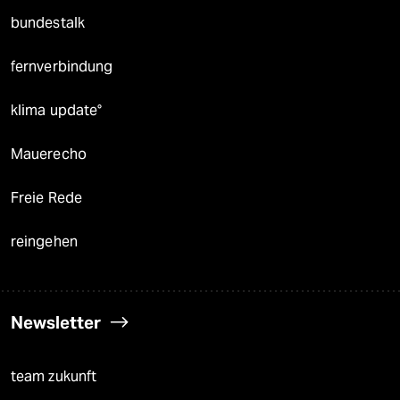
bundestalk
fernverbindung
klima update°
Mauerecho
Freie Rede
reingehen
Newsletter
team zukunft