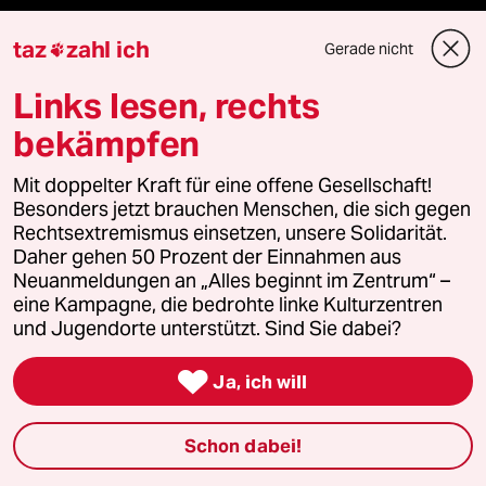
Reisen
taz
zahl ich
Gerade nicht

Kantine
Links lesen, rechts
bekämpfen
Shop
Mit doppelter Kraft für eine offene Gesellschaft!
Anzeigen
Besonders jetzt brauchen Menschen, die sich gegen
Rechtsextremismus einsetzen, unsere Solidarität.
Daher gehen 50 Prozent der Einnahmen aus
Neuanmeldungen an „Alles beginnt im Zentrum“ –
Fragen & Hilfe
eine Kampagne, die bedrohte linke Kulturzentren
und Jugendorte unterstützt. Sind Sie dabei?
Feedback

Ja, ich will
Aboservice
Schon dabei!
ePaper Login