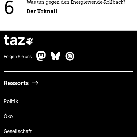
6
Was tun gegen den Energiewende-Rollback?
Der Urknall
taz

Folgen Sie uns
Ressorts
Politik
Öko
Gesellschaft