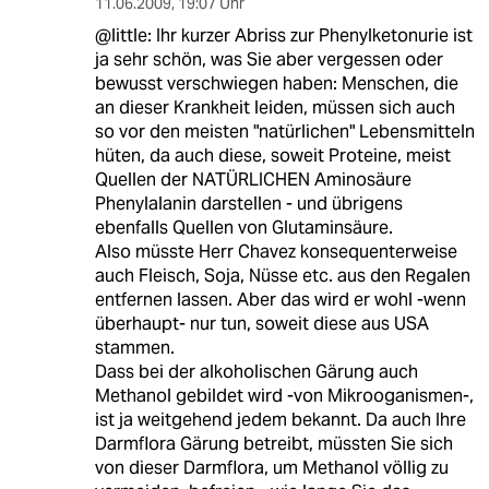
11.06.2009
,
19:07 Uhr
@little: Ihr kurzer Abriss zur Phenylketonurie ist
ja sehr schön, was Sie aber vergessen oder
bewusst verschwiegen haben: Menschen, die
an dieser Krankheit leiden, müssen sich auch
so vor den meisten "natürlichen" Lebensmitteln
hüten, da auch diese, soweit Proteine, meist
Quellen der NATÜRLICHEN Aminosäure
Phenylalanin darstellen - und übrigens
ebenfalls Quellen von Glutaminsäure.
Also müsste Herr Chavez konsequenterweise
auch Fleisch, Soja, Nüsse etc. aus den Regalen
entfernen lassen. Aber das wird er wohl -wenn
überhaupt- nur tun, soweit diese aus USA
stammen.
Dass bei der alkoholischen Gärung auch
Methanol gebildet wird -von Mikrooganismen-,
ist ja weitgehend jedem bekannt. Da auch Ihre
Darmflora Gärung betreibt, müssten Sie sich
von dieser Darmflora, um Methanol völlig zu