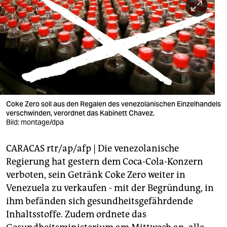
berlin
nord
wahrheit
verlag
verlag
Coke Zero soll aus den Regalen des venezolanischen Einzelhandels
veranstaltungen
verschwinden, verordnet das Kabinett Chavez.
Bild: montage/dpa
shop
CARACAS rtr/ap/afp | Die venezolanische
fragen & hilfe
Regierung hat gestern dem Coca-Cola-Konzern
unterstützen
verboten, sein Getränk Coke Zero weiter in
Venezuela zu verkaufen - mit der Begründung, in
abo
ihm befänden sich gesundheitsgefährdende
genossenschaft
Inhaltsstoffe. Zudem ordnete das