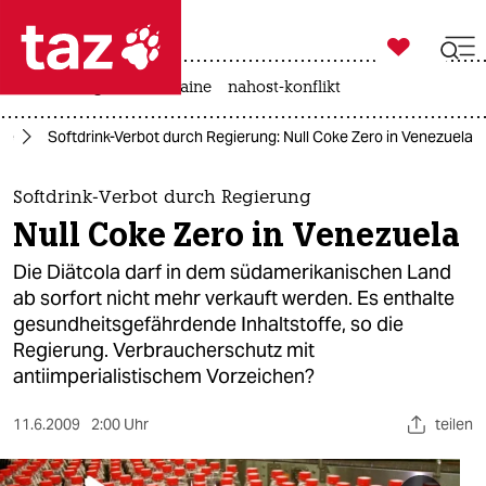

taz zahl ich
hitze
krieg in der ukraine
nahost-konflikt

taz zahl ich
ie
Softdrink-Verbot durch Regierung: Null Coke Zero in Venezuela
taz zahl ich
themen
Softdrink-Verbot durch Regierung
Null Coke Zero in Venezuela
politik
Die Diätcola darf in dem südamerikanischen Land
öko
ab sorfort nicht mehr verkauft werden. Es enthalte
gesundheitsgefährdende Inhaltstoffe, so die
gesellschaft
Regierung. Verbraucherschutz mit
antiimperialistischem Vorzeichen?
kultur
11.6.2009
2:00 Uhr
teilen
sport