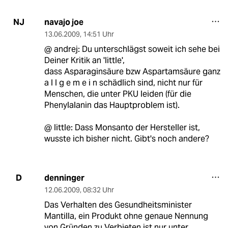
navajo joe
NJ
13.06.2009
,
14:51 Uhr
@ andrej: Du unterschlägst soweit ich sehe bei
Deiner Kritik an 'little',
dass Asparaginsäure bzw Aspartamsäure ganz
a l l g e m e i n schädlich sind, nicht nur für
Menschen, die unter PKU leiden (für die
Phenylalanin das Hauptproblem ist).
@ little: Dass Monsanto der Hersteller ist,
wusste ich bisher nicht. Gibt's noch andere?
denninger
D
12.06.2009
,
08:32 Uhr
Das Verhalten des Gesundheitsminister
Mantilla, ein Produkt ohne genaue Nennung
von Gründen zu Verbieten ist nur unter