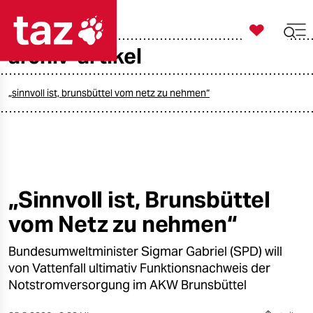

taz zahl ich
archiv-artikel

taz zahl ich
taz zahl ich
„sinnvoll ist, brunsbüttel vom netz zu nehmen“
themen
politik
öko
„Sinnvoll ist, Brunsbüttel
vom Netz zu nehmen“
gesellschaft
Bundesumweltminister Sigmar Gabriel (SPD) will
kultur
von Vattenfall ultimativ Funktionsnachweis der
sport
Notstromversorgung im AKW Brunsbüttel