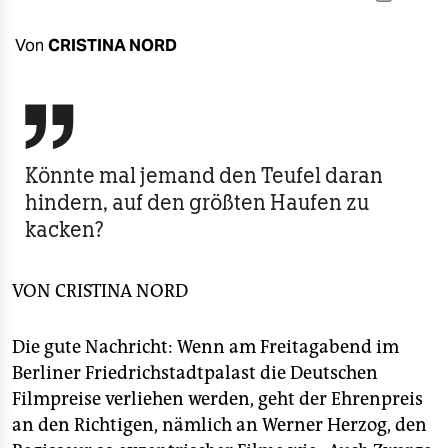
berlin
nord
Von
CRISTINA NORD
wahrheit

verlag
Könnte mal jemand den Teufel daran
verlag
hindern, auf den größten Haufen zu
veranstaltungen
kacken?
shop
VON
CRISTINA NORD
fragen & hilfe
unterstützen
Die gute Nachricht: Wenn am Freitagabend im
Berliner Friedrichstadtpalast die Deutschen
abo
Filmpreise verliehen werden, geht der Ehrenpreis
genossenschaft
an den Richtigen, nämlich an Werner Herzog, den