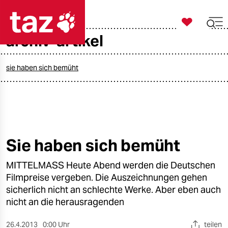

taz zahl ich
archiv-artikel

taz zahl ich
taz zahl ich
sie haben sich bemüht
themen
politik
öko
Sie haben sich bemüht
gesellschaft
MITTELMASS Heute Abend werden die Deutschen
Filmpreise vergeben. Die Auszeichnungen gehen
kultur
sicherlich nicht an schlechte Werke. Aber eben auch
nicht an die herausragenden
sport
26.4.2013
0:00 Uhr
teilen