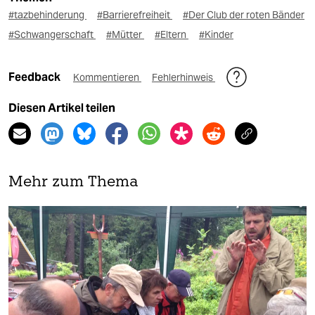
#tazbehinderung
#Barrierefreiheit
#Der Club der roten Bänder
#Schwangerschaft
#Mütter
#Eltern
#Kinder
Feedback
Kommentieren
Fehlerhinweis
Diesen Artikel teilen
Mehr zum Thema