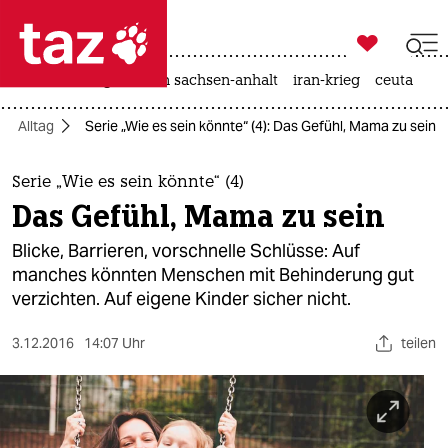

taz zahl ich
hitze
landtagswahl in sachsen-anhalt
iran-krieg
ceuta

taz zahl ich
Alltag
Serie „Wie es sein könnte“ (4): Das Gefühl, Mama zu sein
taz zahl ich
themen
Serie „Wie es sein könnte“ (4)
Das Gefühl, Mama zu sein
politik
Blicke, Barrieren, vorschnelle Schlüsse: Auf
öko
manches könnten Menschen mit Behinderung gut
verzichten. Auf eigene Kinder sicher nicht.
gesellschaft
3.12.2016
14:07 Uhr
teilen
kultur
sport