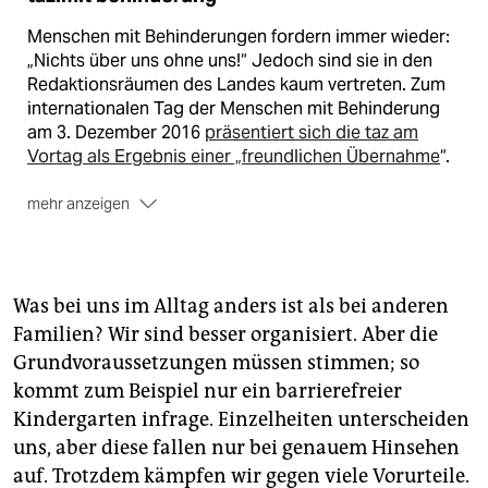
Menschen mit Behinderungen fordern immer wieder:
„Nichts über uns ohne uns!“ Jedoch sind sie in den
Redaktionsräumen des Landes kaum vertreten. Zum
internationalen Tag der Menschen mit Behinderung
am 3. Dezember 2016
präsentiert sich die taz am
Vortag als Ergebnis einer „freundlichen Übernahme
“.
mehr anzeigen
Darin erzählen Autor_innen von sich. Davon, dass sie
nicht „an den Rollstuhl gefesselt sind“ oder „an ihrem
schweren Schicksal leiden“. Davon, wie es ihnen im
Was bei uns im Alltag anders ist als bei anderen
Alltag und im Beruf ergeht. Koordiniert wird die
Familien? Wir sind besser organisiert. Aber die
Übernahme von
Leidmedien.de
. taz.mit behinderung
Grundvoraussetzungen müssen stimmen; so
– am Kiosk,
eKiosk
und natürlich online auf taz.de.
kommt zum Beispiel nur ein barrierefreier
Kindergarten infrage. Einzelheiten unterscheiden
uns, aber diese fallen nur bei genauem Hinsehen
auf. Trotzdem kämpfen wir gegen viele Vorurteile.