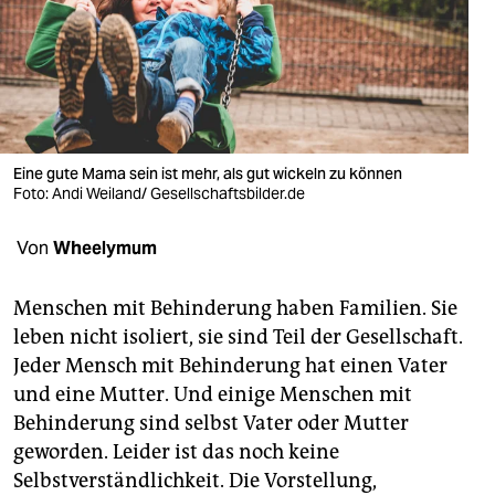
berlin
nord
wahrheit
verlag
Eine gute Mama sein ist mehr, als gut wickeln zu können
verlag
Foto: Andi Weiland/ Gesellschaftsbilder.de
veranstaltungen
Von
Wheelymum
shop
Menschen mit Behinderung haben Familien. Sie
fragen & hilfe
leben nicht isoliert, sie sind Teil der Gesellschaft.
Jeder Mensch mit Behinderung hat einen Vater
unterstützen
und eine Mutter. Und einige Menschen mit
abo
Behinderung sind selbst Vater oder Mutter
geworden. Leider ist das noch keine
genossenschaft
Selbstverständlichkeit. Die Vorstellung,