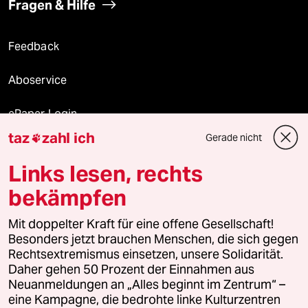
Fragen & Hilfe
Feedback
Aboservice
ePaper Login
taz
zahl ich
Gerade nicht

Downloads für Abonnierende
Links lesen, rechts
bekämpfen
© 2026 taz Verlags und Vertriebs GmbH
Mit doppelter Kraft für eine offene Gesellschaft!
Alle Rechte vorbehalten. Bei rechtlichen Fragen oder für Genehmigungen
wenden Sie sich bitte an
lizenzen@taz.de
Besonders jetzt brauchen Menschen, die sich gegen
Rechtsextremismus einsetzen, unsere Solidarität.
Daher gehen 50 Prozent der Einnahmen aus
Feedback
Redaktionsstatut
Kommune-Richtlinien
KI-
Neuanmeldungen an „Alles beginnt im Zentrum“ –
eine Kampagne, die bedrohte linke Kulturzentren