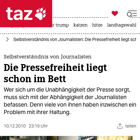

taz zahl ich
bergsteigen
usa unter trump
katzen
hitze
landtagswahl i

taz zahl ich
t“
Selbstverständnis von Journalisten: Die Pressefreiheit liegt scho
taz zahl ich
themen
Selbstverständnis von Journalisten
Die Pressefreiheit liegt
politik
schon im Bett
öko
Wer sich um die Unabhängigkeit der Presse sorgt,
muss sich mit der Abhängigkeit der Journalisten
gesellschaft
befassen. Denn viele von ihnen haben inzwischen ein
Problem mit ihrer Haltung.
kultur
sport
10.12.2010
23:19 Uhr
teilen