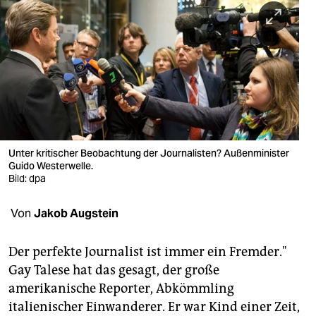
berlin
nord
wahrheit
verlag
verlag
veranstaltungen
Unter kritischer Beobachtung der Journalisten? Außenminister
Guido Westerwelle.
shop
Bild: dpa
fragen & hilfe
Von
Jakob Augstein
unterstützen
Der perfekte Journalist ist immer ein Fremder."
abo
Gay Talese hat das gesagt, der große
amerikanische Reporter, Abkömmling
genossenschaft
italienischer Einwanderer. Er war Kind einer Zeit,