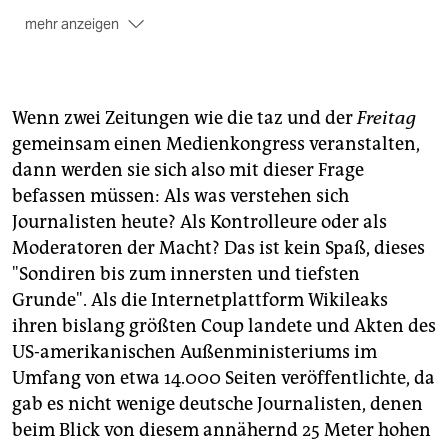
mehr anzeigen
***
Eintrittskarten
für den taz Medienkongess 2011
können ab dem 15. Januar 2011 bestellt werden,
Wenn zwei Zeitungen wie die taz und der
Freitag
entweder im tazshop direkt in der Rudi-Dutschke-
gemeinsam einen Medienkongress veranstalten,
Straße 23 oder via Internet. Die Karten kosten
10, 20
dann werden sie sich also mit dieser Frage
oder 30 Euro
. Wir stellen es unseren BesucherInnen
frei, einen dieser Preise zu wählen.
befassen müssen: Als was verstehen sich
Journalisten heute? Als Kontrolleure oder als
***
Moderatoren der Macht? Das ist kein Spaß, dieses
Das taz.lab medien ist erreichbar unter
"Sondiren bis zum innersten und tiefsten
taz.lab@taz.de
.
Grunde". Als die Internetplattform Wikileaks
ihren bislang größten Coup landete und Akten des
***
US-amerikanischen Außenministeriums im
Jakob Augstein
ist Verleger der Wochenzeitung
der
Umfang von etwa 14.000 Seiten veröffentlichte, da
Freitag
.
gab es nicht wenige deutsche Journalisten, denen
beim Blick von diesem annähernd 25 Meter hohen