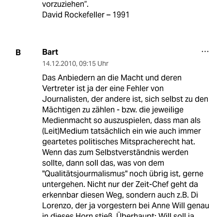
vorzuziehen”.
David Rockefeller – 1991
Bart
B
14.12.2010
,
09:15 Uhr
Das Anbiedern an die Macht und deren
Vertreter ist ja der eine Fehler von
Journalisten, der andere ist, sich selbst zu den
Mächtigen zu zählen - bzw. die jeweilige
Medienmacht so auszuspielen, dass man als
(Leit)Medium tatsächlich ein wie auch immer
geartetes politisches Mitspracherecht hat.
Wenn das zum Selbstverständnis werden
sollte, dann soll das, was von dem
"Qualitätsjourmalismus" noch übrig ist, gerne
untergehen. Nicht nur der Zeit-Chef geht da
erkennbar diesen Weg, sondern auch z.B. Di
Lorenzo, der ja vorgestern bei Anne Will genau
in dieses Horn stieß. Überhaupt: Will soll ja