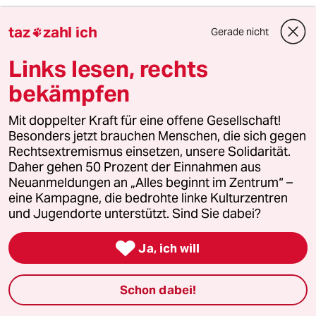
taz
zahl ich
Gerade nicht

Stuttgart 2001
S2
12.12.2010
,
14:46 Uhr
Links lesen, rechts
"Als was verstehen sich Journalisten heute? Als
bekämpfen
Kontrolleure oder als Moderatoren der
Macht?"
Mit doppelter Kraft für eine offene Gesellschaft!
Spießige Dichotomie!
Besonders jetzt brauchen Menschen, die sich gegen
Rechtsextremismus einsetzen, unsere Solidarität.
Denn Presse sollte ALLEN, die es wissen
Daher gehen 50 Prozent der Einnahmen aus
wollen, sachliche Informationen liefern. Ja, das
Neuanmeldungen an „Alles beginnt im Zentrum“ –
würde für ALLE gelten, die "MächtigInnen"
eine Kampagne, die bedrohte linke Kulturzentren
ebenso!
und Jugendorte unterstützt. Sind Sie dabei?
Wer bestimmthier denn, dass jemand

Ja, ich will
kontrolliert werden soll? Wer wird hier denn als
"mächtig" von wem eingestuft?
Schon dabei!
Was für eine Hybris!