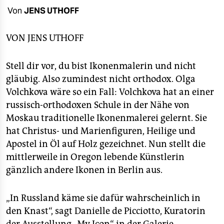
berlin
Von
JENS UTHOFF
nord
VON
JENS UTHOFF
wahrheit
Stell dir vor, du bist Ikonenmalerin und nicht
verlag
gläubig. Also zumindest nicht orthodox. Olga
verlag
Volchkova wäre so ein Fall: Volchkova hat an einer
russisch-orthodoxen Schule in der Nähe von
veranstaltungen
Moskau traditionelle Ikonenmalerei gelernt. Sie
shop
hat Christus- und Marienfiguren, Heilige und
Apostel in Öl auf Holz gezeichnet. Nun stellt die
fragen & hilfe
mittlerweile in Oregon lebende Künstlerin
unterstützen
gänzlich andere Ikonen in Berlin aus.
abo
„In Russland käme sie dafür wahrscheinlich in
genossenschaft
den Knast“, sagt Danielle de Picciotto, Kuratorin