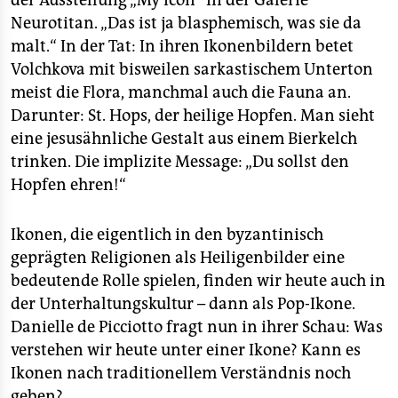
der Ausstellung „My Icon“ in der Galerie
epaper login
Neurotitan. „Das ist ja blasphemisch, was sie da
malt.“ In der Tat: In ihren Ikonenbildern betet
Volchkova mit bisweilen sarkastischem Unterton
meist die Flora, manchmal auch die Fauna an.
Darunter: St. Hops, der heilige Hopfen. Man sieht
eine jesusähnliche Gestalt aus einem Bierkelch
trinken. Die implizite Message: „Du sollst den
Hopfen ehren!“
Ikonen, die eigentlich in den byzantinisch
geprägten Religionen als Heiligenbilder eine
bedeutende Rolle spielen, finden wir heute auch in
der Unterhaltungskultur – dann als Pop-Ikone.
Danielle de Picciotto fragt nun in ihrer Schau: Was
verstehen wir heute unter einer Ikone? Kann es
Ikonen nach traditionellem Verständnis noch
geben?