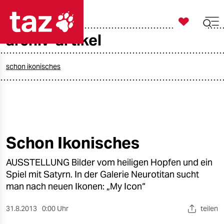

taz zahl ich
archiv-artikel

taz zahl ich
taz zahl ich
schon ikonisches
themen
politik
öko
Schon Ikonisches
gesellschaft
AUSSTELLUNG Bilder vom heiligen Hopfen und ein
Spiel mit Satyrn. In der Galerie Neurotitan sucht
kultur
man nach neuen Ikonen: „My Icon“
sport
31.8.2013
0:00 Uhr
teilen