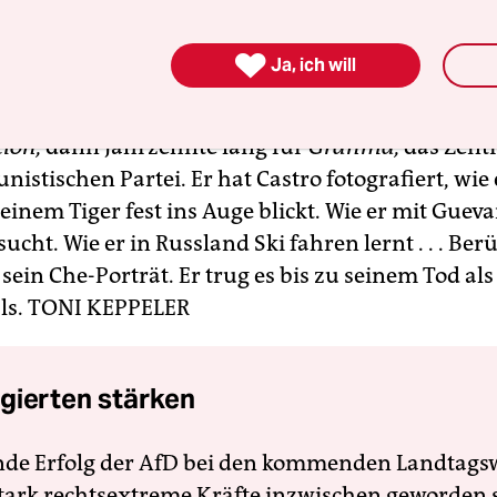
 hatte Korda als Modefotograf. Unter seinem bü

Ja, ich will
rto Díaz Gutiérrez führte er in den 50er-Jahren 
en Studios in Havanna. Nach dem Sieg Castros arb
ión,
dann Jahrzehnte lang für
Granma,
das Zent
istischen Partei. Er hat Castro fotografiert, wie
einem Tiger fest ins Auge blickt. Wie er mit Gueva
sucht. Wie er in Russland Ski fahren lernt . . . Be
sein Che-Porträt. Er trug es bis zu seinem Tod al
ls.
TONI KEPPELER
gierten stärken
nde Erfolg der AfD bei den kommenden Landtags
 stark rechtsextreme Kräfte inzwischen geworden 