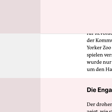
Angefangen
Namen Albe
bekanntest
für
Revoluc
der Kommun
Yorker Zoo 
spielen ver
wurde nur 
um den Ha
Die Enga
Der drohe
zeigt, wie