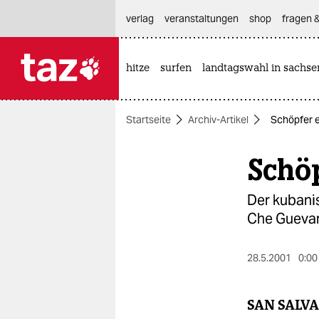
hautnavigation anspringen
hauptinhalt anspringen
footer anspringen
verlag
veranstaltungen
shop
fragen &
hitze
surfen
landtagswahl in sachse

taz zahl ich
taz zahl ich
Startseite
Archiv-Artikel
Schöpfer e
themen
Schöp
politik
öko
Der kubani
Che Guevar
gesellschaft
kultur
28.5.2001
0:00
sport
SAN SALV