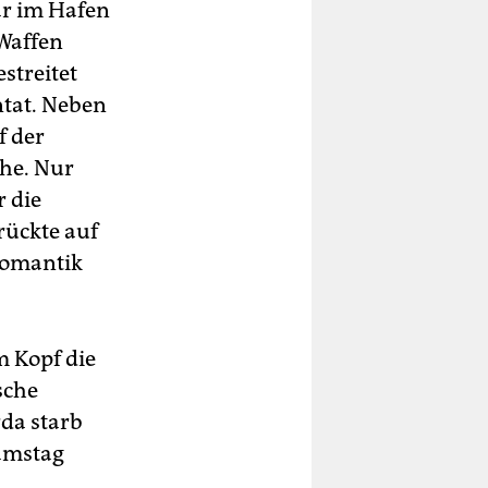
r im Hafen
 Waffen
streitet
ntat. Neben
f der
ihe. Nur
r die
ückte auf
romantik
m Kopf die
sche
rda starb
Samstag