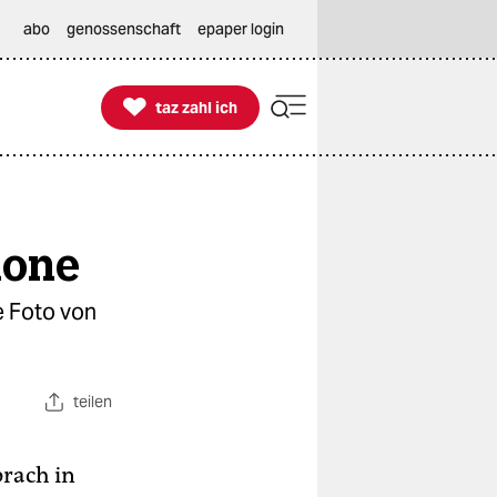
abo
genossenschaft
epaper login

taz zahl ich
taz zahl ich
kone
e Foto von
teilen
prach in