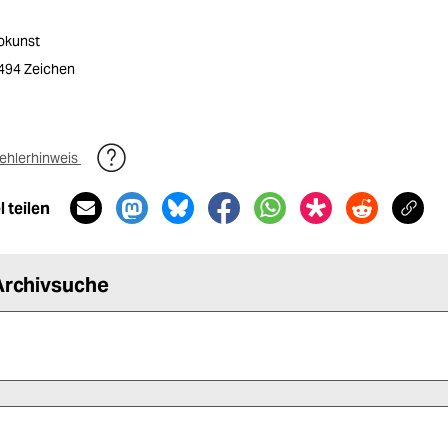
tokunst
2494 Zeichen
ehlerhinweis
 teilen
Archivsuche