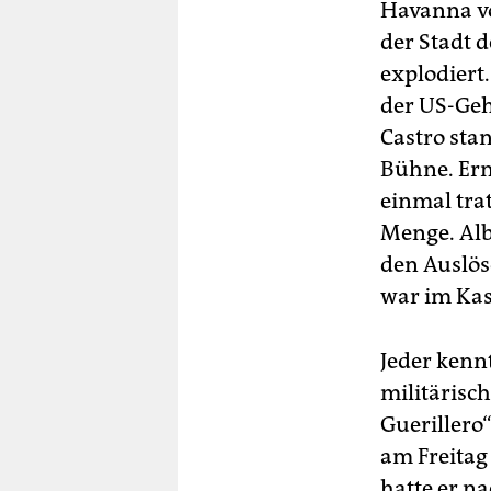
berlin
Havanna v
der Stadt 
nord
explodiert
wahrheit
der US-Geh
Castro sta
verlag
Bühne. Ern
verlag
einmal trat
Menge. Alb
veranstaltungen
den Auslös
shop
war im Kas
fragen & hilfe
Jeder kennt
unterstützen
militärisc
abo
Guerillero
genossenschaft
am Freitag
hatte er n