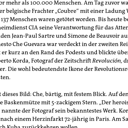
or mehr als 100.000 Menschen. Am Tag zuvor wa
der belgische Frachter „Coubre“ mit einer Ladung
. 137 Menschen waren getötet worden. Bis heute be
eimdienst CIA seine Verantwortung für das Atte
nden Jean-Paul Sartre und Simone de Beauvoir au
esto Che Guevara war verdeckt in der zweiten Re
 er kurz an den Rand des Podests und blickte übe
erto Korda, Fotograf der Zeitschrift
Revolución,
dr
er. Die wohl bedeutendste Ikone der Revolutions
ten.
 dieses Bild: Che, bärtig, mit festem Blick. Auf de
he Baskenmütze mit 5-zackigem Stern. „Der heroi
“ nannte der Fotograf sein bekanntestes Werk. Ko
 nach einem Herzinfarkt 72-jährig in Paris. Am 
ach Kuba zurückkehren wollen.