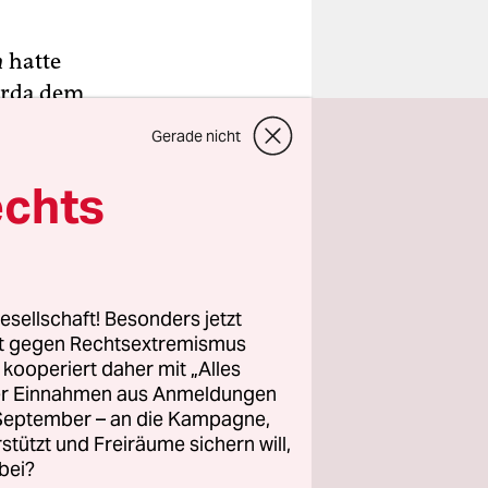
n
hatte
Korda dem
bzug. Als
Gerade nicht
rde,
echts
sendfach auf
volte
als im
esellschaft! Besonders jetzt
rt gegen Rechtsextremismus
 eine
z kooperiert daher mit „Alles
iel. Er
ller Einnahmen aus Anmeldungen
0.000
. September – an die Kampagne,
s Geld für
rstützt und Freiräume sichern will,
bei?