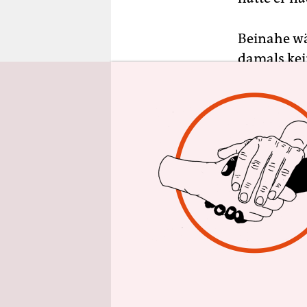
epaper login
Beinahe wä
damals kei
linken ital
dann Che G
brachte Fel
Korda hat d
T-Shirts u
auftauchte
vergangene
Werbekampa
klagte und
Dollar Sch
Medikamen