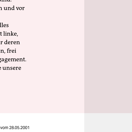
h und vor
lles
 linke,
ür deren
n, frei
ngagement.
e unsere
vom
28.05.2001