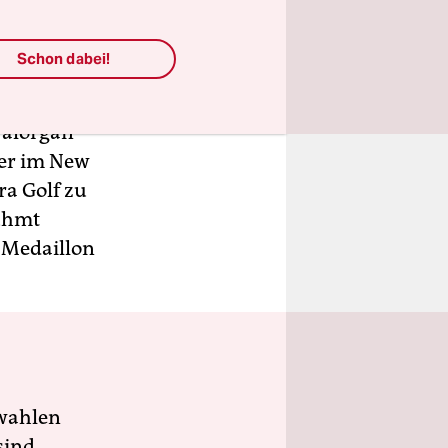
rgerlichen
Schon dabei!
eines der
eitete er
ralorgan
 er im New
ra Golf zu
rühmt
s Medaillon
wahlen
sind.