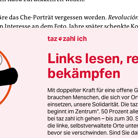
re das Che-Porträt vergessen worden.
Revolució
n Interesse an dem Foto. Jahre später schenkte 
ienischen Verleger Gianfranco Feltrinelli einen A
taz
zahl ich

uevara im Oktober 1967 in Bolivien ermordet wu
trinelli das Foto groß heraus.
Links lesen, r
bekämpfen
as nie gestört. Er freute sich, dass sein Foto tau
nd Plakaten bei den Demonstrationen der 68er-Re
. Seine Autorenrechte kümmerten ihn nicht. Erst 
Mit doppelter Kraft für eine offene G
brauchen Menschen, die sich vor O
n Jahr der Wodkahersteller Smirnoff das Bild für
einsetzen, unsere Solidarität. Die ta
gne in England verwendete, wurde es Korda zu v
beginnt im Zentrum“. 50 Prozent a
 bekam in einem außergerichtlichen Vergleich 5
bei taz zahl ich gehen – bis zum 30
adenersatz. Als guter Revolutionär spendete er da
die linke, selbstverwaltete Orte unte
bevor sie verschwinden. Sind Sie da
te für kubanische Kinder.