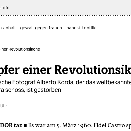
 hilfe
n-anhalt
gewalt gegen frauen
nahost-konflikt
iner Revolutionsikone
fer einer Revolutionsi
sche Fotograf Alberto Korda, der das weltbekannt
a schoss, ist gestorben
 Uhr
ADOR
taz ■
Es war am 5. März 1960. Fidel Castro s