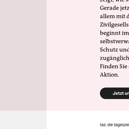
Gerade jet
allem mit d
Zivilgesell
beginnt im
selbstverw
Schutz und 
zugänglich
Finden Sie
Aktion.
Jetzt u
taz. die tagesze