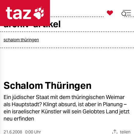

taz zahl ich
archiv-artikel

taz zahl ich
taz zahl ich
schalom thüringen
themen
politik
öko
Schalom Thüringen
gesellschaft
Ein jüdischer Staat mit dem thüringischen Weimar
als Hauptstadt? Klingt absurd, ist aber in Planung –
kultur
ein israelischer Künstler will sein Gelobtes Land jetzt
neu erfinden
sport
21.6.2008
0:00 Uhr
teilen