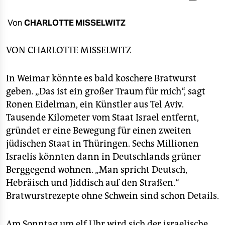
berlin
nord
Von
CHARLOTTE MISSELWITZ
wahrheit
VON
CHARLOTTE MISSELWITZ
verlag
In Weimar könnte es bald koschere Bratwurst
verlag
geben. „Das ist ein großer Traum für mich“, sagt
Ronen Eidelman, ein Künstler aus Tel Aviv.
veranstaltungen
Tausende Kilometer vom Staat Israel entfernt,
shop
gründet er eine Bewegung für einen zweiten
jüdischen Staat in Thüringen. Sechs Millionen
fragen & hilfe
Israelis könnten dann in Deutschlands grüner
unterstützen
Berggegend wohnen. „Man spricht Deutsch,
Hebräisch und Jiddisch auf den Straßen.“
abo
Bratwurstrezepte ohne Schwein sind schon Details.
genossenschaft
Am Sonntag um elf Uhr wird sich der israelische