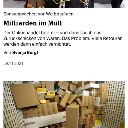
berlin
nord
Konsumwochen vor Weihnachten
Milliarden im Müll
wahrheit
Der Onlinehandel boomt – und damit auch das
verlag
Zurückschicken von Waren. Das Problem: Viele Retouren
werden dann einfach vernichtet.
verlag
Von
Svenja Bergt
veranstaltungen
29.11.2021
shop
fragen & hilfe
unterstützen
abo
genossenschaft