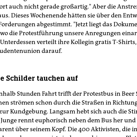
 dort auch nicht gerade großartig." Aber die Anst
 aus. Dieses Wochenende hätten sie über den Entw
n Forderungen abgestimmt. "Jetzt liegt das Dokum
v, wo die Protestführung unsere Anregungen einarb
. Unterdessen verteilt ihre Kollegin gratis T-Shirt
tudentenunion darauf.
e Schilder tauchen auf
halb Stunden Fahrt trifft der Protestbus in Beer 
en strömen schon durch die Straßen in Richtun
zur Kundgebung. Langsam hebt sich auch die S
r Junge rennt euphorisch neben dem Bus her und
rent über seinem Kopf. Die 400 Aktivisten, die i