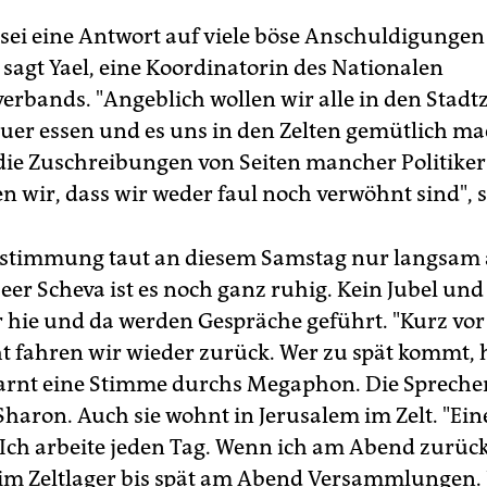
 sei eine Antwort auf viele böse Anschuldigungen
 sagt Yael, eine Koordinatorin des Nationalen
erbands. "Angeblich wollen wir alle in den Stadt
uer essen und es uns in den Zelten gemütlich ma
e die Zuschreibungen von Seiten mancher Politiker
n wir, dass wir weder faul noch verwöhnt sind", sa
tstimmung taut an diesem Samstag nur langsam 
eer Scheva ist es noch ganz ruhig. Kein Jubel und
 hie und da werden Gespräche geführt. "Kurz vor
t fahren wir wieder zurück. Wer zu spät kommt, 
arnt eine Stimme durchs Megaphon. Die Sprecheri
Sharon. Auch sie wohnt in Jerusalem im Zelt. "Ein
 "Ich arbeite jeden Tag. Wenn ich am Abend zurü
im Zeltlager bis spät am Abend Versammlungen.