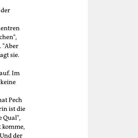
 der
zentren
chen",
. "Aber
gt sie.
auf. Im
 keine
hat Pech
n ist die
e Qual",
ck komme,
 Und der