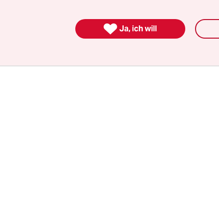
eit!" Währenddessen fahren schon die ersten Rei
Zeltlager vor. Sie sollen rund 400 Leute aus Jeru

Ja, ich will
e Stadt Beer Scheva bringen.