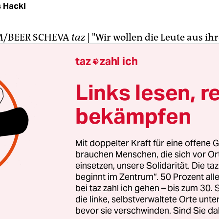
 Hackl
M/BEER SCHEVA
taz
| "Wir wollen die Leute aus ih
en hinaus bringen", erklärte die junge Protestfüh
taz
zahl ich

e vergangener Woche. Und genau das ist Samsta
In mehr als 50 Bussen sind Aktivisten aus den Gro
Links lesen, r
d Jerusalem in die israelische Peripherie gefahr
bekämpfen
greifende Solidarität und Einheit zu zeigen. Grö
b es in Haifa, Beer Scheva und Afula. In 14 weite
einere Kundgebungen abgehalten. Insgesamt gi
Mit doppelter Kraft für eine offene G
schen auf die Straße.
brauchen Menschen, die sich vor O
einsetzen, unsere Solidarität. Die ta
beginnt im Zentrum“. 50 Prozent a
en vor Beginn der Demonstration werden in Jer
bei taz zahl ich gehen – bis zum 30
h die frisch gedruckten Transparente präsentiert
die linke, selbstverwaltete Orte unte
auf: "Ohne Jerusalem und Peripherie, keine sozia
bevor sie verschwinden. Sind Sie da