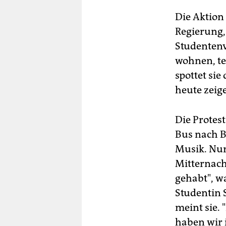
Die Aktion
Regierung,
Studentenv
wohnen, te
spottet si
heute zeige
Die Protes
Bus nach B
Musik. Nur
Mitternach
gehabt", w
Studentin 
meint sie.
haben wir 