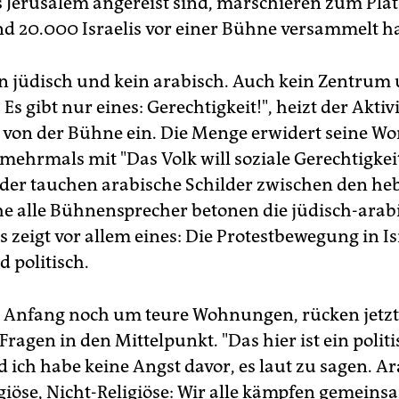
 Jerusalem angereist sind, marschieren zum Plat
nd 20.000 Israelis vor einer Bühne versammelt h
ein jüdisch und kein arabisch. Auch kein Zentrum
 Es gibt nur eines: Gerechtigkeit!", heizt der Akti
 von der Bühne ein. Die Menge erwidert seine Wo
mehrmals mit "Das Volk will soziale Gerechtigkeit
er tauchen arabische Schilder zwischen den he
he alle Bühnensprecher betonen die jüdisch-arab
s zeigt vor allem eines: Die Protestbewegung in Is
politisch.
 Anfang noch um teure Wohnungen, rücken jetz
Fragen in den Mittelpunkt. "Das hier ist ein polit
 ich habe keine Angst davor, es laut zu sagen. Ar
giöse, Nicht-Religiöse: Wir alle kämpfen gemeinsa