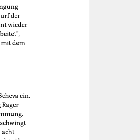
rengung
urf der
ent wieder
eitet",
s, mit dem
Scheva ein.
g Rager
timmung.
 schwingt
n acht