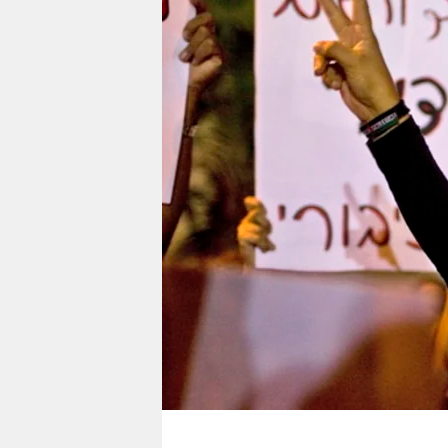
berlin
nord
wahrheit
verlag
verlag
veranstaltungen
shop
fragen & hilfe
unterstützen
abo
genossenschaft