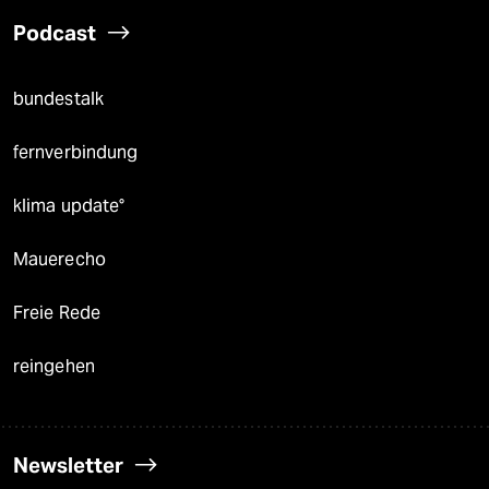
Podcast
bundestalk
fernverbindung
klima update°
Mauerecho
Freie Rede
reingehen
Newsletter