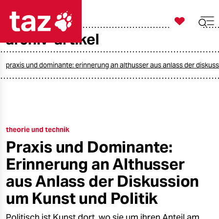

taz zahl ich
archiv-artikel

taz zahl ich
taz zahl ich
praxis und dominante: erinnerung an althusser aus anlass der diskuss
themen
politik
theorie und technik
öko
Praxis und Dominante:
gesellschaft
Erinnerung an Althusser
kultur
aus Anlass der Diskussion
um Kunst und Politik
sport
Politisch ist Kunst dort, wo sie um ihren Anteil am