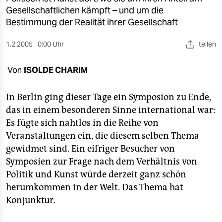
berlin
Gesellschaftlichen kämpft – und um die
Bestimmung der Realität ihrer Gesellschaft
nord
wahrheit
1.2.2005
0:00 Uhr
teilen
verlag
Von
ISOLDE CHARIM
verlag
In Berlin ging dieser Tage ein Symposion zu Ende,
veranstaltungen
das in einem besonderen Sinne international war:
Es fügte sich nahtlos in die Reihe von
shop
Veranstaltungen ein, die diesem selben Thema
fragen & hilfe
gewidmet sind. Ein eifriger Besucher von
Symposien zur Frage nach dem Verhältnis von
unterstützen
Politik und Kunst würde derzeit ganz schön
abo
herumkommen in der Welt. Das Thema hat
Konjunktur.
genossenschaft