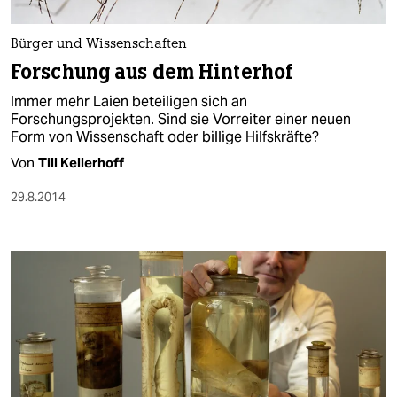
berlin
nord
Bürger und Wissenschaften
Forschung aus dem Hinterhof
wahrheit
Immer mehr Laien beteiligen sich an
verlag
Forschungsprojekten. Sind sie Vorreiter einer neuen
Form von Wissenschaft oder billige Hilfskräfte?
verlag
Von
Till Kellerhoff
veranstaltungen
29.8.2014
shop
fragen & hilfe
unterstützen
abo
genossenschaft