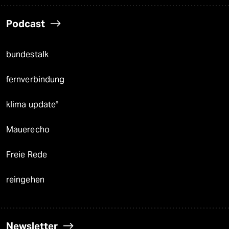
Podcast
bundestalk
fernverbindung
klima update°
Mauerecho
Freie Rede
reingehen
Newsletter