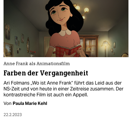
berlin
nord
wahrheit
verlag
verlag
veranstaltungen
Anne Frank als Animationsfilm
Farben der Vergangenheit
shop
Ari Folmans „Wo ist Anne Frank“ führt das Leid aus der
fragen & hilfe
NS-Zeit und von heute in einer Zeitreise zusammen. Der
kontrastreiche Film ist auch ein Appell.
unterstützen
Von
Paula Marie Kehl
abo
22.2.2023
genossenschaft