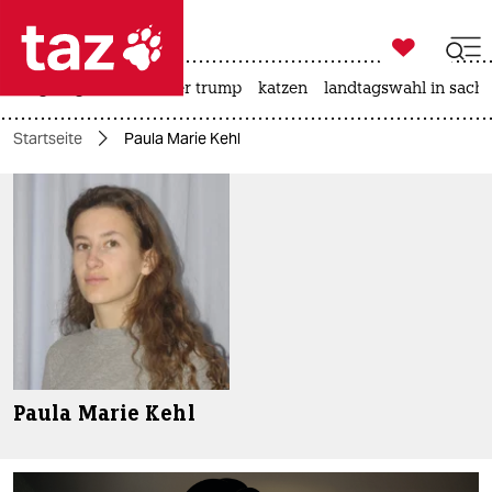

taz zahl ich
bergsteigen
usa unter trump
katzen
landtagswahl in sachs

taz zahl ich
Startseite
Paula Marie Kehl
taz zahl ich
themen
politik
öko
gesellschaft
kultur
Paula Marie Kehl
sport