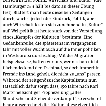
Zeitschrift „für Politik, Wirtschaft und Kultur“ (die
epaper login
Hamburger
Zeit
hält bis dato an dieser Übung
fest). Blättert man heute dieselben Zeitungen
durch, wächst jedoch der Eindruck, Politik, aber
auch Wirtschaft lösten sich zunehmend in „Kultur“
auf. Weltpolitik ist heute stark von der Vorstellung
eines „Kampfes der Kulturen“ bestimmt. Eine
Gedankenreihe, die spätestens im vergangenen
Jahr mit voller Wucht auch auf die Innenpolitiken
in Westeuropa durchschlug: Mit der Migration,
beispielsweise, hätten wir uns, wenn schon nicht
flächendeckend den Dschihad, so doch immerhin
Fremde ins Land geholt, die nicht zu „uns“ passen.
Während der zeitgenössische Kapitalismus nun
tatsächlich dafür sorgt, dass, 150 Jahre nach Karl
Marx’ hellsichtiger Prophezeiung, „alles
Ständische und Stehende verdampft“, so erscheint
heute ausgerechnet die „Kultur“, diese eigentlich