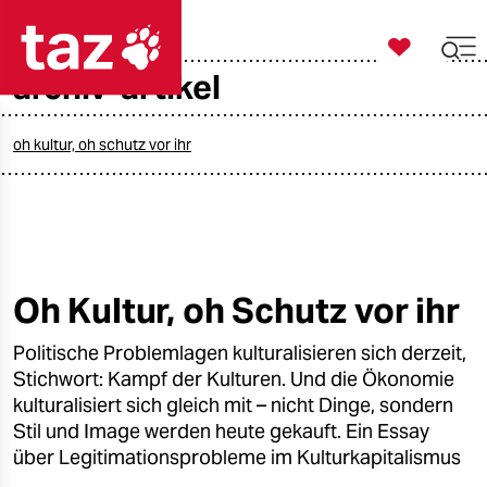

taz zahl ich
archiv-artikel

taz zahl ich
taz zahl ich
oh kultur, oh schutz vor ihr
themen
politik
öko
Oh Kultur, oh Schutz vor ihr
gesellschaft
Politische Problemlagen kulturalisieren sich derzeit,
Stichwort: Kampf der Kulturen. Und die Ökonomie
kultur
kulturalisiert sich gleich mit – nicht Dinge, sondern
Stil und Image werden heute gekauft. Ein Essay
sport
über Legitimationsprobleme im Kulturkapitalismus