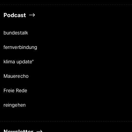
Podcast
bundestalk
fernverbindung
klima update°
Mauerecho
Freie Rede
reingehen
Newsletter