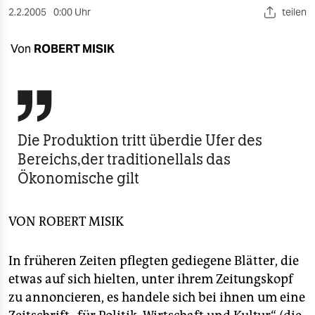
berlin
2.2.2005
0:00 Uhr
teilen
nord
Von
ROBERT MISIK
wahrheit
verlag

verlag
Die Produktion tritt überdie Ufer des
veranstaltungen
Bereichs,der traditionellals das
Ökonomische gilt
shop
fragen & hilfe
VON
ROBERT MISIK
unterstützen
In früheren Zeiten pflegten gediegene Blätter, die
abo
etwas auf sich hielten, unter ihrem Zeitungskopf
genossenschaft
zu annoncieren, es handele sich bei ihnen um eine