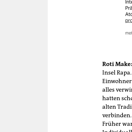
Int
Pr
Ato
pro
meh
++
Eri
ein
Kom
Roti Make
Jou
Insel Rapa
Öko
Einwohnern
Pro
aus
alles verwi
Nac
hatten scho
alten Trad
verbinden.
Früher war