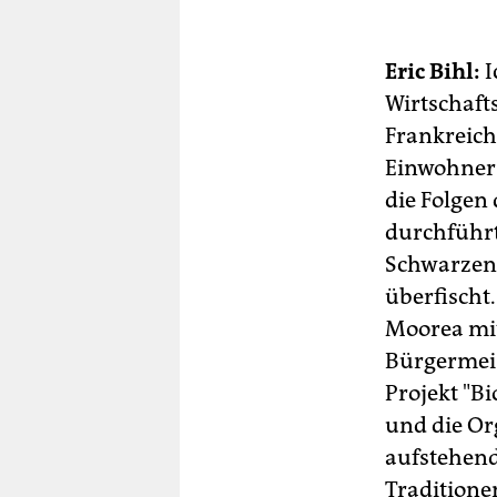
Eric Bihl:
I
Wirtschafts
Frankreich
Einwohner 
die Folgen
durchführt
Schwarzen 
überfischt
Moorea mit
Bürgermeist
Projekt "Bi
und die Or
aufstehend
Traditione