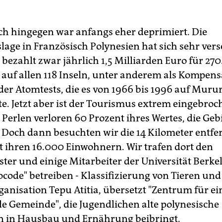
ch hingegen war anfangs eher deprimiert. Die
lage in Französisch Polynesien hat sich sehr vers
 bezahlt zwar jährlich 1,5 Milliarden Euro für 27
auf allen 118 Inseln, unter anderem als Kompens
 der Atomtests, die es von 1966 bis 1996 auf Muru
e. Jetzt aber ist der Tourismus extrem eingebroch
Perlen verloren 60 Prozent ihres Wertes, die Gebi
. Doch dann besuchten wir die 14 Kilometer entfer
 ihren 16.000 Einwohnern. Wir trafen dort den
er und einige Mitarbeiter der Universität Berkel
ocode" betreiben - Klassifizierung von Tieren und
ganisation Tepu Atitia, übersetzt "Zentrum für ei
e Gemeinde", die Jugendlichen alte polynesische
n in Hausbau und Ernährung beibringt.