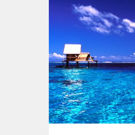
berlin
nord
wahrheit
verlag
verlag
veranstaltungen
shop
fragen & hilfe
unterstützen
abo
genossenschaft