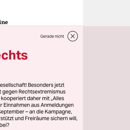
ine
Gerade nicht
und
echts
. Mein
Kunst und
esellschaft! Besonders jetzt
ationalen
rt gegen Rechtsextremismus
z kooperiert daher mit „Alles
rinsel
ller Einnahmen aus Anmeldungen
n
. September – an die Kampagne,
rstützt und Freiräume sichern will,
bei?