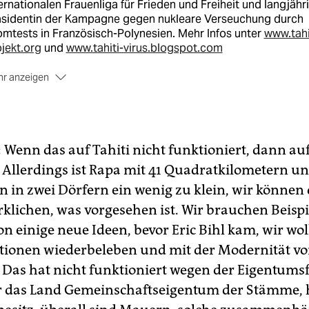
ernationalen Frauenliga für Frieden und Freiheit und langjähr
äsidentin der Kampagne gegen nukleare Verseuchung durch
mtests in Französisch-Polynesien. Mehr Infos unter
www.tahi
jekt.org
und
www.tahiti-virus.blogspot.com
r anzeigen
+
c Bihl
ist Vorsitzender des Münchner Vereins Equilibrismus, 
en neuen ökologischen Weg "jenseits von Kapitalismus und
munismus" anstrebt. Bihl und seine Mitstreiter baten den
:
Wenn das auf Tahiti nicht funktioniert, dann au
rnalisten Dirk C. Fleck, ihr Vorhaben - den Aufbau einer
. Allerdings ist Rapa mit 41 Quadratkilometern u
modellregion - in Romanform zu schildern. Dessen "Tahiti-
 in zwei Dörfern ein wenig zu klein, wir können 
jekt" wurde 2009 mit dem Deutschen Science-Fiction-Preis
gezeichnet und in mehrere Sprachen übersetzt, der
rklichen, was vorgesehen ist. Wir brauchen Beispi
hfolgeroman "Das Tahiti-Virus" ist in Arbeit.
n einige neue Ideen, bevor Eric Bihl kam, wir wol
itionen wiederbeleben und mit der Modernität v
 Das hat nicht funktioniert wegen der Eigentumsf
 das Land Gemeinschaftseigentum der Stämme, he