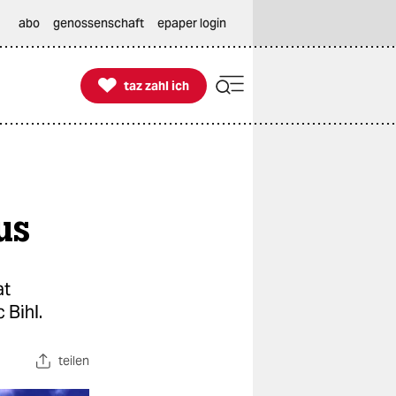
abo
genossenschaft
epaper login

taz zahl ich
taz zahl ich
us
at
 Bihl.
teilen