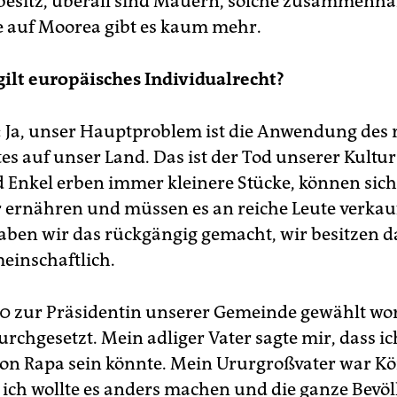
besitz, überall sind Mauern, solche zusammen
e auf Moorea gibt es kaum mehr.
gilt europäisches Individualrecht?
:
Ja, unser Hauptproblem ist die Anwendung des
es auf unser Land. Das ist der Tod unserer Kultur
 Enkel erben immer kleinere Stücke, können sic
 ernähren und müssen es an reiche Leute verkau
aben wir das rückgängig gemacht, wir besitzen d
einschaftlich.
90 zur Präsidentin unserer Gemeinde gewählt w
rchgesetzt. Mein adliger Vater sagte mir, dass ic
on Rapa sein könnte. Mein Ururgroßvater war Kö
 ich wollte es anders machen und die ganze Bevö