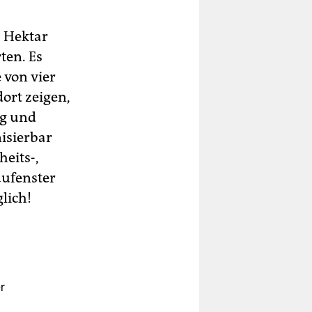
6 Hektar
ten. Es
e von vier
ort zeigen,
ng und
nisierbar
eits-,
aufenster
glich!
r