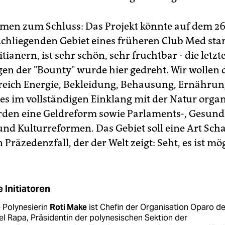
men zum Schluss: Das Projekt könnte auf dem 2
chliegenden Gebiet eines früheren Club Med star
tianern, ist sehr schön, sehr fruchtbar - die letzt
en der "Bounty" wurde hier gedreht. Wir wollen d
reich Energie, Bekleidung, Behausung, Ernähru
les im vollständigen Einklang mit der Natur orga
ürden eine Geldreform sowie Parlaments-, Gesundh
und Kulturreformen. Das Gebiet soll eine Art Sch
 Präzedenzfall, der der Welt zeigt: Seht, es ist mö
e Initiatoren
 Polynesierin
Roti Make
ist Chefin der Organisation Oparo de
el Rapa, Präsidentin der polynesischen Sektion der