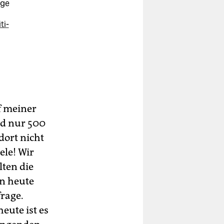
ige
ti-
der
f meiner
nd nur 500
dort nicht
ele! Wir
lten die
on heute
rage.
ute ist es