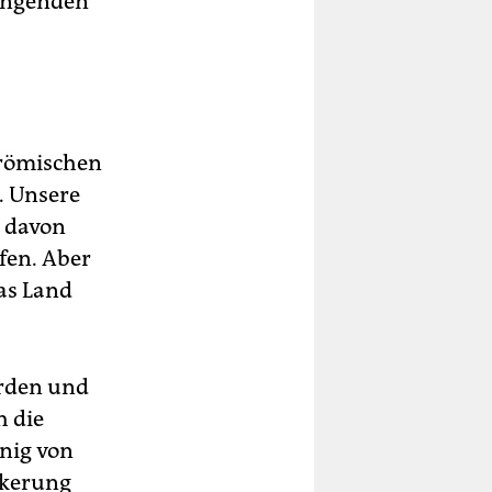
hängenden
 römischen
. Unsere
h davon
fen. Aber
as Land
orden und
h die
nig von
lkerung