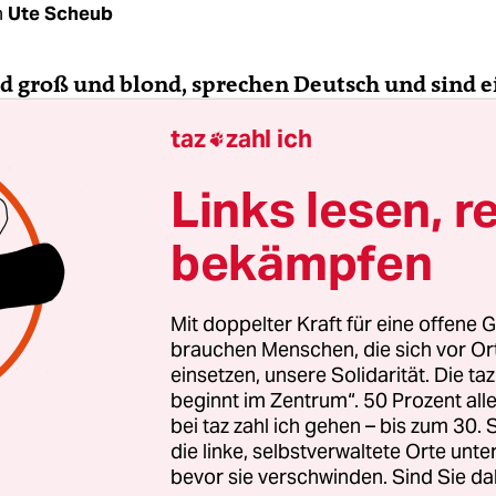
n
Ute Scheub
ind groß und blond, sprechen Deutsch und sind e
rin. Wie kommt das?
taz
zahl ich

:
Die Eltern meiner Mutter stammen aus Tonga 
Links lesen, r
mein Vater aus einer französischen Adelsfamilie
bekämpfen
 war Schweizer, ich habe in der Schweiz Bildende 
ure studiert.
Mit doppelter Kraft für eine offene G
ollen zusammen mit polynesischen und intern
brauchen Menschen, die sich vor O
einsetzen, unsere Solidarität. Die ta
eine Öko-Modellwirtschaft auf Tahitis Nachba
beginnt im Zentrum“. 50 Prozent a
bauen, also quasi einen biologisch abbaubare
bei taz zahl ich gehen – bis zum 30
?
die linke, selbstverwaltete Orte unte
bevor sie verschwinden. Sind Sie da