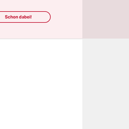
uerbare
eine
Schon dabei!
erläuterte