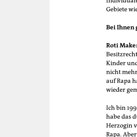
Individual
Gebiete wi
Bei Ihnen 
Roti Make
Besitzrecht
Kinder und
nicht mehr
auf Rapa h
wieder gem
Ich bin 19
habe das du
Herzogin v
Rapa. Aber