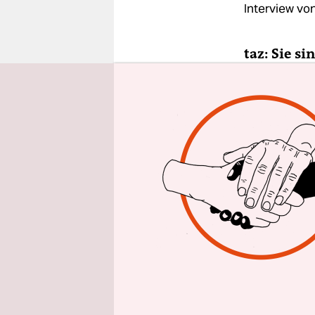
epaper login
Interview vo
taz: Sie s
Polynesie
Roti Make
Norwegen, 
Stiefvater
Haute Cout
Und Sie w
Studenten 
Moorea auf
Kleinstaat