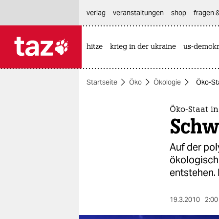
hautnavigation anspringen
hauptinhalt anspringen
footer anspringen
verlag
veranstaltungen
shop
fragen &
hitze
krieg in der ukraine
us-demokr

taz zahl ich
taz zahl ich
Startseite
Öko
Ökologie
Öko-Sta
themen
politik
Öko-Staat in
Schw
öko
Auf der pol
gesellschaft
ökologisch
entstehen. 
kultur
sport
19.3.2010
2:00