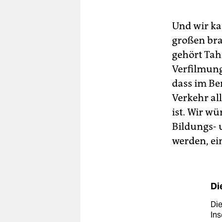
Und wir ka
großen bra
gehört Tahi
Verfilmung
dass im Be
Verkehr al
ist. Wir w
Bildungs- 
werden, ein
Di
Die
Ins