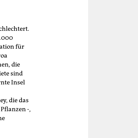
chlechtert.
0.000
ation für
roa
en, die
ete sind
nte Insel
ey, die das
 Pflanzen -,
ne